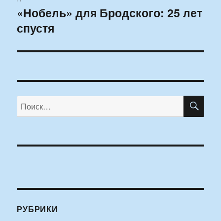
«Нобель» для Бродского: 25 лет
Следующая
спустя
запись:
ПО
Искать:
РУБРИКИ