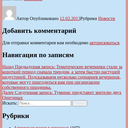
Автор
Опубликовано
12.02.2013
Рубрики
Новости
Добавить комментарий
Для отправки комментария вам необходимо
авторизоваться
.
Навигация по записям
Назад
Предыдущая запись:
Тематические вечеринки стали за
короткий период сначала трендом, а затем быстро растущей
индустрией. Подсказываем несколько сценариев вечеринок,
которые могут пригодиться вам при организации
собственного праздника.
Далее
Следующая запись:
Туминас представит зрителю двух
Онегиных
Искать:
Поиск
Рубрики
Авторская песня в регионах
(107)