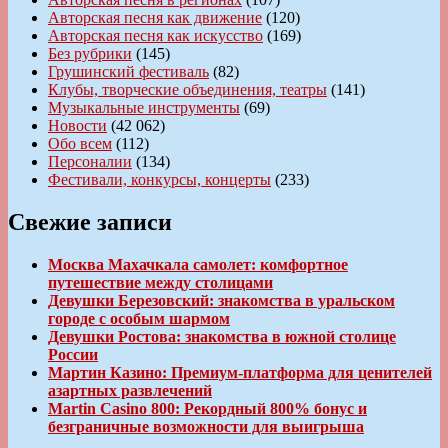
Авторская песня как движение
(120)
Авторская песня как искусство
(169)
Без рубрики
(145)
Грушинский фестиваль
(82)
Клубы, творческие объединения, театры
(141)
Музыкальные инструменты
(69)
Новости
(42 062)
Обо всем
(112)
Персоналии
(134)
Фестивали, конкурсы, концерты
(233)
Свежие записи
Москва Махачкала самолет: комфортное
путешествие между столицами
Девушки Березовский: знакомства в уральском
городе с особым шармом
Девушки Ростова: знакомства в южной столице
России
Мартин Казино: Премиум-платформа для ценителей
азартных развлечений
Martin Casino 800: Рекордный 800% бонус и
безграничные возможности для выигрыша