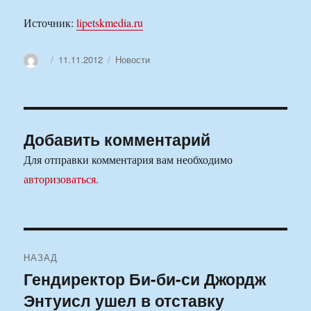
Источник:
lipetskmedia.ru
Автор
Опубликовано
Рубрики
11.11.2012
Новости
Добавить комментарий
Для отправки комментария вам необходимо
авторизоваться
.
Навигация
НАЗАД
по
Гендиректор Би-би-си Джордж
Предыдущая
Энтуисл ушел в отставку
запись:
записям