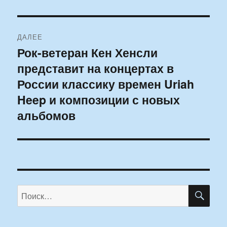
ДАЛЕЕ
Рок-ветеран Кен Хенсли
Следующая
представит на концертах в
запись:
России классику времен Uriah
Heep и композиции с новых
альбомов
ПО
Искать: