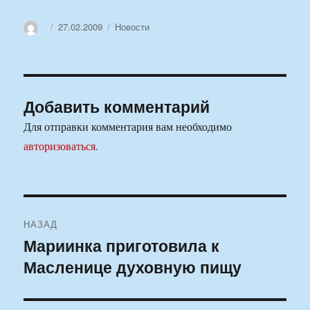
Автор
Опубликовано
Рубрики
27.02.2009
Новости
Добавить комментарий
Для отправки комментария вам необходимо
авторизоваться
.
Навигация
НАЗАД
по
Мариинка приготовила к
Предыдущая
Масленице духовную пищу
запись:
записям