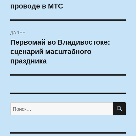
проводе в МТС
запись:
записям
ДАЛЕЕ
Первомай во Владивостоке:
Следующая
сценарий масштабного
запись:
праздника
ПО
Искать: