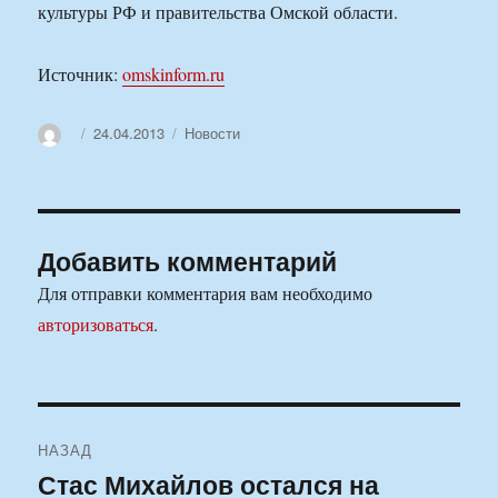
культуры РФ и правительства Омской области.
Источник:
omskinform.ru
Автор
Опубликовано
Рубрики
24.04.2013
Новости
Добавить комментарий
Для отправки комментария вам необходимо
авторизоваться
.
Навигация
НАЗАД
по
Стас Михайлов остался на
Предыдущая