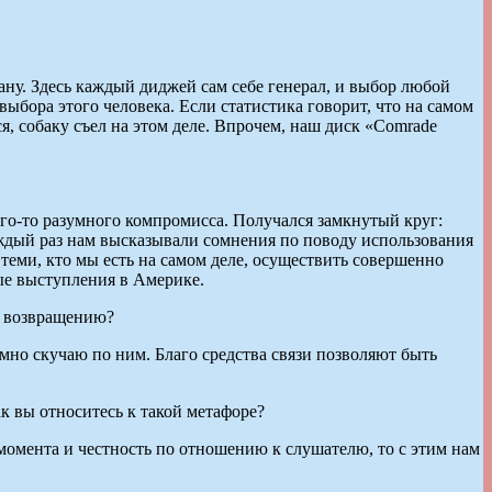
рану. Здесь каждый диджей сам себе генерал, и выбор любой
ыбора этого человека. Если статистика говорит, что на самом
я, собаку съел на этом деле. Впрочем, наш диск «Comrade
ого-то разумного компромисса. Получался замкнутый круг:
ждый раз нам высказывали сомнения по поводу использования
 теми, кто мы есть на самом деле, осуществить совершенно
ые выступления в Америке.
у возвращению?
зумно скучаю по ним. Благо средства связи позволяют быть
к вы относитесь к такой метафоре?
 момента и честность по отношению к слушателю, то с этим нам