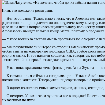
Илья, это похоже на розыгрыш.
— Нет, это правда. Только надо учесть, что в Америке нет так
радиостанции, принадлежит ли она студенческому кампусу или 
деле наша песня понравилась внушительному количеству таких о
Ambassador» выйдет только в конце марта, поэтому о продажах 
— У кого возникла светлая мысль проехаться по Америке с пес
— Мы почувствовали интерес со стороны американских промоут
чтобы выйти на концертные площадки США, требовалось выпуст
родного языка. И вот наконец сошлись, как говорится, все неб
экзотический на первый взгляд эксперимент — выпустить альб
— У вас юная красавица жена, фотомодель Анна Жукова — не в
— К сожалению, я сейчас на гастролях один. У нас с Аней совс
постоянно в контакте. Теперь уже и видеоразговоры не проблем
— В одном из англоязычных комментариев, данных, очевидно, 
— C юмором. У них с этим чувством все в порядке! Но если сч
с классиком по пути.