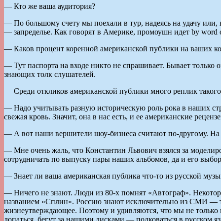
— Кто же ваша аудитория?
— По большому счету мы поехали в тур, надеясь на удачу или,
— запределье. Как говорят в Америке, промоушн идет by word 
— Каков процент коренной американской публики на ваших к
— Тут паспорта на входе никто не спрашивает. Бывает только 
знающих толк слушателей.
— Среди откликов американской публики много реплик такого 
— Надо учитывать разную историческую роль рока в наших стра
свежая кровь. Значит, она в нас есть, и ее американские рецен
— А вот наши вершители шоу-бизнеса считают по-другому. На д
— Мне очень жаль, что Константин Львович взялся за моделир
сотрудничать по выпуску пары наших альбомов, да и его выбо
— Знает ли ваша американская публика что-то из русской му
— Ничего не знают. Люди из 80-х помнят «Автограф». Некотор
названием «Сплин». Россию знают исключительно из СМИ — точ
жизнеутверждающее. Поэтому и удивляются, что мы не только но
лопаться, бегут за нашими дисками — подковаться в русском яз