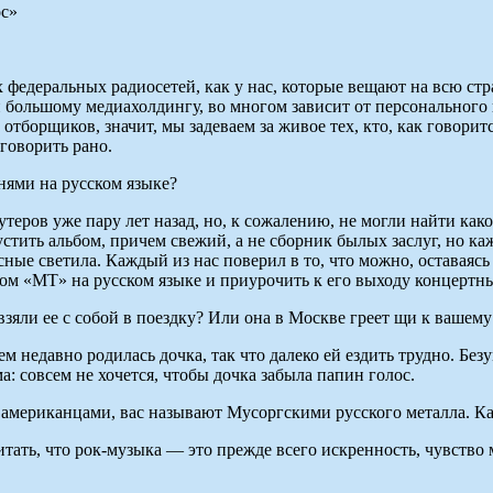
их федеральных радиосетей, как у нас, которые вещают на всю ст
большому медиахолдингу, во многом зависит от персонального в
тборщиков, значит, мы задеваем за живое тех, кто, как говоритс
говорить рано.
нями на русском языке?
еров уже пару лет назад, но, к сожалению, не могли найти как
ить альбом, причем свежий, а не сборник былых заслуг, но ка
есные светила. Каждый из нас поверил в то, что можно, оставаясь
ом «МТ» на русском языке и приурочить к его выходу концертн
зяли ее с собой в поездку? Или она в Москве греет щи к вашем
ем недавно родилась дочка, так что далеко ей ездить трудно. Бе
а: совсем не хочется, чтобы дочка забыла папин голос.
американцами, вас называют Мусоргскими русского металла. Ка
итать, что рок-музыка — это прежде всего искренность, чувство