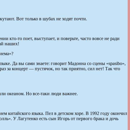
кутают. Вот только в шубах не ходят почти.
и кто-то поет, выступает, и поверьте, часто вовсе не ради
ай наших!
риема»?
языке. Да вы сами знаете: говорит Мадонна со сцены «spasibo»,
аз за концерт — пустячок, но так приятно, сил нет! Так что
или океаном. Но все-таки люди важнее.
ием китайского языка. Пел в детском хоре. В 1992 году окончил
ль». У Лагутенко есть сын Игорь от первого брака и дочь