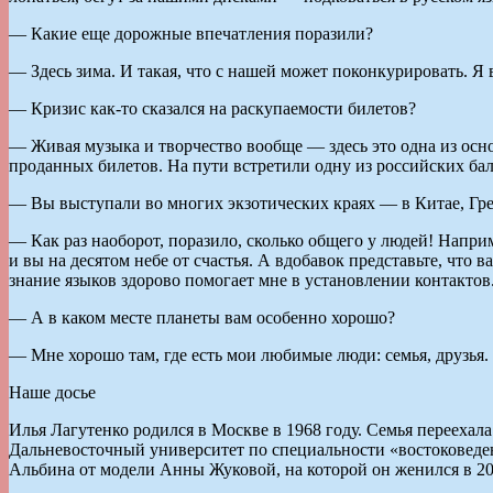
— Какие еще дорожные впечатления поразили?
— Здесь зима. И такая, что с нашей может поконкурировать. Я в
— Кризис как-то сказался на раскупаемости билетов?
— Живая музыка и творчество вообще — здесь это одна из осно
проданных билетов. На пути встретили одну из российских бал
— Вы выступали во многих экзотических краях — в Китае, Гр
— Как раз наоборот, поразило, сколько общего у людей! Наприме
и вы на десятом небе от счастья. А вдобавок представьте, что 
знание языков здорово помогает мне в установлении контактов
— А в каком месте планеты вам особенно хорошо?
— Мне хорошо там, где есть мои любимые люди: семья, друзья.
Наше досье
Илья Лагутенко родился в Москве в 1968 году. Семья переехала
Дальневосточный университет по специальности «востоковеден
Альбина от модели Анны Жуковой, на которой он женился в 20