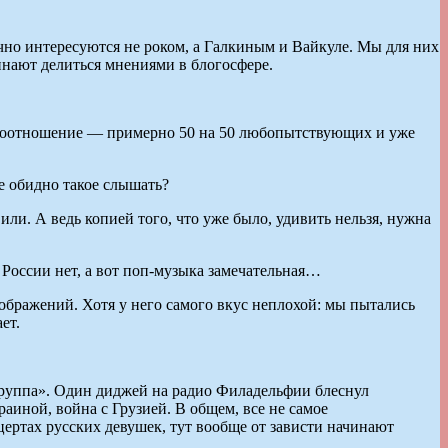
ычно интересуются не роком, а Галкиным и Вайкуле. Мы для них
инают делиться мнениями в блогосфере.
так соотношение — примерно 50 на 50 любопытствующих и уже
е обидно такое слышать?
ли. А ведь копией того, что уже было, удивить нельзя, нужна
 России нет, а вот поп-музыка замечательная…
ображений. Хотя у него самого вкус неплохой: мы пытались
ет.
группа». Один диджей на радио Филадельфии блеснул
иной, война с Грузией. В общем, все не самое
цертах русских девушек, тут вообще от зависти начинают