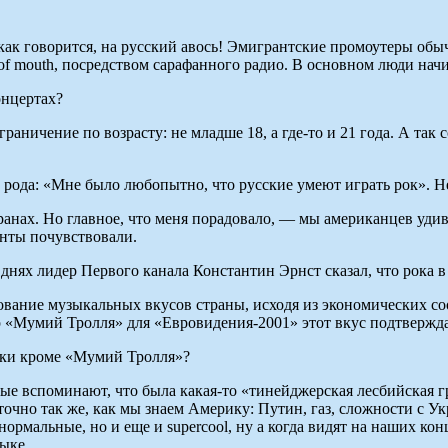
 как говорится, на русский авось! Эмигрантские промоутеры об
of mouth, посредством сарафанного радио. В основном люди нач
онцертах?
ограничение по возрасту: не младше 18, а где-то и 21 года. А 
рода: «Мне было любопытно, что русские умеют играть рок». Н
нах. Но главное, что меня порадовало, — мы американцев удиви
зенты почувствовали.
нях лидер Первого канала Константин Эрнст сказал, что рока в
ование музыкальных вкусов страны, исходя из экономических со
р «Мумий Тролля» для «Евровидения-2001» этот вкус подтвержда
зыки кроме «Мумий Тролля»?
ые вспоминают, что была какая-то «тинейджерская лесбийская 
но так же, как мы знаем Америку: Путин, газ, сложности с Укра
рмальные, но и еще и supercool, ну а когда видят на наших кон
ыке.