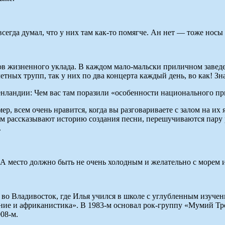
сегда думал, что у них там как-то помягче. Ан нет — тоже носы 
в жизненного уклада. В каждом мало-мальски приличном заведени
етных трупп, так у них по два концерта каждый день, во как! Зн
енландии: Чем вас там поразили «особенности национального п
р, всем очень нравится, когда вы разговариваете с залом на их 
вам рассказывают историю создания песни, перешучиваются пару р
.
 А место должно быть не очень холодным и желательно с морем 
 во Владивосток, где Илья учился в школе с углубленным изучен
ие и африканистика». В 1983-м основал рок-группу «Мумий Трол
08-м.