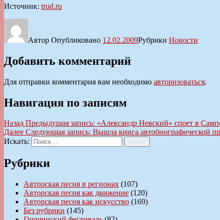
Источник:
trud.ru
Автор
Опубликовано
12.02.2009
Рубрики
Новости
Добавить комментарий
Для отправки комментария вам необходимо
авторизоваться
.
Навигация по записям
Назад
Предыдущая запись:
«Александр Невский» споет в Самп
Далее
Следующая запись:
Вышла книга автобиографической пр
Искать:
Поиск
Рубрики
Авторская песня в регионах
(107)
Авторская песня как движение
(120)
Авторская песня как искусство
(169)
Без рубрики
(145)
Грушинский фестиваль
(82)