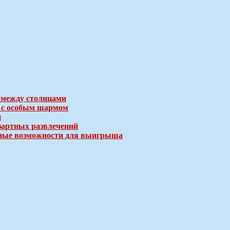
 между столицами
е с особым шармом
и
зартных развлечений
ичные возможности для выигрыша