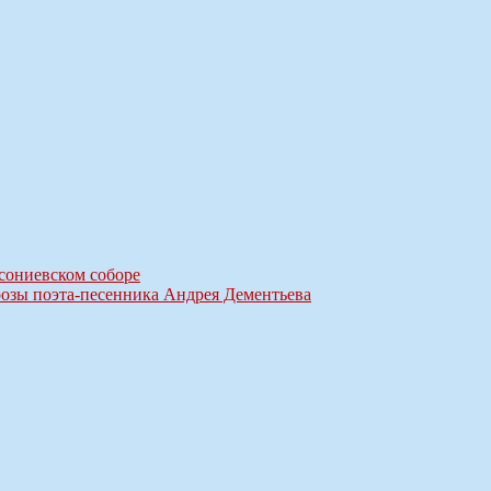
сониевском соборе
озы поэта-песенника Андрея Дементьева