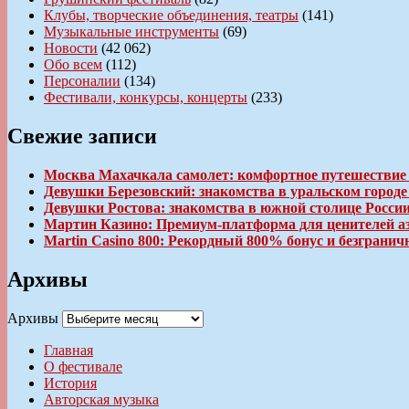
Клубы, творческие объединения, театры
(141)
Музыкальные инструменты
(69)
Новости
(42 062)
Обо всем
(112)
Персоналии
(134)
Фестивали, конкурсы, концерты
(233)
Свежие записи
Москва Махачкала самолет: комфортное путешествие
Девушки Березовский: знакомства в уральском город
Девушки Ростова: знакомства в южной столице Росси
Мартин Казино: Премиум-платформа для ценителей а
Martin Casino 800: Рекордный 800% бонус и безгран
Архивы
Архивы
Главная
О фестивале
История
Авторская музыка