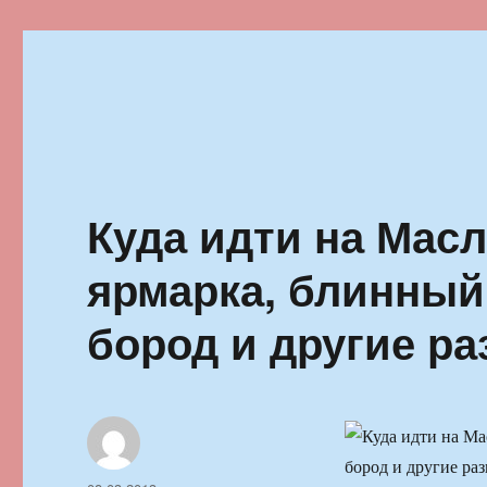
Ильменский фестиваль автор
Куда идти на Мас
ярмарка, блинный
бород и другие р