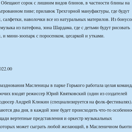
. Обещают сорок с лишним видов блинов, в частности блины на
рованном пиве; прилавок Трехгорной мануфактуры, где будут
, салфетки, наволочки все из натуральных материлов. Из бонусо
музыка из патефона, зона Шардама, где с детьми будут рисовать
, и мини-зоопарк с поросенком, цесаркой и утками.
022.00
азднования Масленицы в парке Горького работала целая команд
рочих входят режиссер Юрий Квятковский (один из создателей
родюсер Андрей Клюкин (специализируется на фолк-фестивалях)
ются два дня, в каждой зоне будет происходить что-то особенно
щади вертепные представления и оркестр музыкальных
 которых может сыграть любой желающий, в Масленичном бьюти