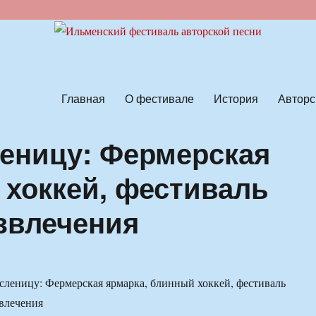
ской песни
Главная
О фестивале
История
Авторс
леницу: Фермерская
 хоккей, фестиваль
азвлечения