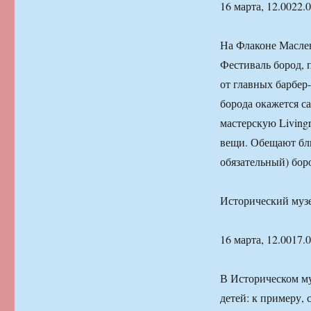
16 марта, 12.0022.
На Флаконе Маслен
Фестиваль бород, п
от главных барбер
борода окажется са
мастерскую Living
вещи. Обещают бли
обязательный) бор
Исторический муз
16 марта, 12.0017.
В Историческом му
детей: к примеру,