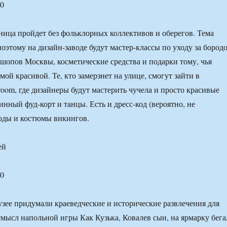
00
ица пройдет без фольклорных коллективов и оберегов. Тема
оэтому на дизайн-заводе будут мастер-классы по уходу за бород
-шопов Москвы, косметические средства и подарки тому, чья
мой красивой. Те, кто замерзнет на улице, смогут зайти в
room, где дизайнеры будут мастерить чучела и просто красивые
нный фуд-корт и танцы. Есть и дресс-код (вероятно, не
оды и костюмы викингов.
ей
00
зее придумали краеведческие и исторические развлечения для
 смысл напольной игры Как Кузька, Ковалев сын, на ярмарку бега