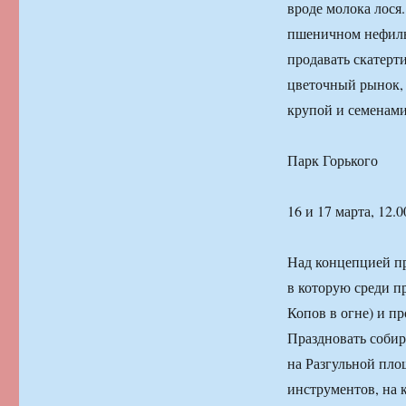
вроде молока лося
пшеничном нефильт
продавать скатерти
цветочный рынок, 
крупой и семенами
Парк Горького
16 и 17 марта, 12.0
Над концепцией пр
в которую среди п
Копов в огне) и п
Праздновать собира
на Разгульной пло
инструментов, на