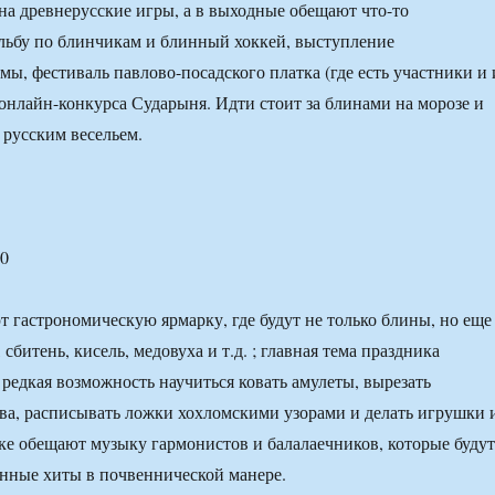
 на древнерусские игры, а в выходные обещают что-то
ельбу по блинчикам и блинный хоккей, выступление
мы, фестиваль павлово-посадского платка (где есть участники и 
онлайн-конкурса Сударыня. Идти стоит за блинами на морозе и
русским весельем.
00
 гастрономическую ярмарку, где будут не только блины, но еще
 сбитень, кисель, медовуха и т.д. ; главная тема праздника
 редкая возможность научиться ковать амулеты, вырезать
ева, расписывать ложки хохломскими узорами и делать игрушки 
ке обещают музыку гармонистов и балалаечников, которые будут
нные хиты в почвеннической манере.