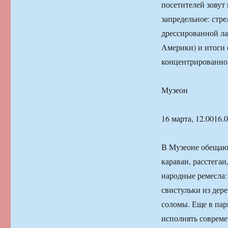
посетителей зовут
запредельное: стр
дрессированной ла
Америки) и итоги 
концентрированно 
Музеон
16 марта, 12.0016.
В Музеоне обещают
караваи, расстегаи,
народные ремесла:
свистульки из дер
соломы. Еще в пар
исполнять совреме