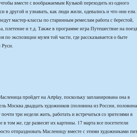
, чтобы вместе с воображаемым Кузькой переходить из одного
и в другой и узнавать, как люди жили, одевались и что они ели.
ведут мастер-классы по старинным ремеслам работа с берестой,
а, плетение и т.д. Также в программе игра Путешествие на поез
я по экспозиции музея той части, где рассказывается о быте
 Руси.
асленица пройдет на Artplay, поскольку запланирована она в
ель Москва двадцать художников (половина из России, половина
 почти три недели жить, работать и встречаться со зрителями в
 в том же, где развесят их картины. 17 марта все посетители
просто отпраздновать Масленицу вместе с этими художниками пи