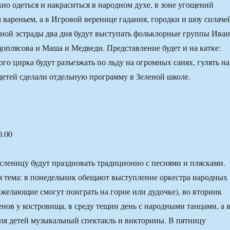
жно одеться и накраситься в народном духе, в зоне угощений
вареньем, а в Игровой веренице гадания, городки и шоу силаче
ной эстрады два дня будут выступать фольклорные группы Иван
оплясова и Маша и Медведи. Представление будет и на катке:
го цирка будут разъезжать по льду на огромных санях, гулять на
 детей сделали отдельную программу в Зеленой школе.
0.00
леницу будут праздновать традиционно с песнями и плясками.
 тема: в понедельник обещают выступление оркестра народных
 желающие смогут поиграть на горне или дудочке), во вторник
нов у костровища, в среду тещин день с народными танцами, а 
 для детей музыкальный спектакль и викторины. В пятницу