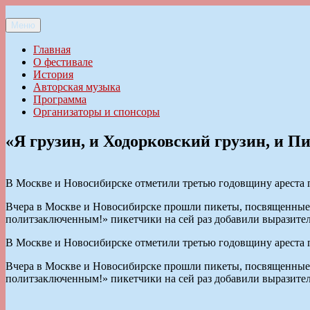
Перейти
к
Меню
Ильменский фестиваль авторской песни
содержимому
Главная
О фестивале
История
Авторская музыка
Программа
Организаторы и спонсоры
«Я грузин, и Ходорковский грузин, и П
В Москве и Новосибирске отметили третью годовщину ареста
Вчера в Москве и Новосибирске прошли пикеты, посвященные
политзаключенным!» пикетчики на сей раз добавили выразите
В Москве и Новосибирске отметили третью годовщину ареста
Вчера в Москве и Новосибирске прошли пикеты, посвященные
политзаключенным!» пикетчики на сей раз добавили выразите