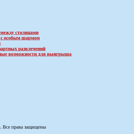
 между столицами
е с особым шармом
и
зартных развлечений
ичные возможности для выигрыша
6. Все права защищены