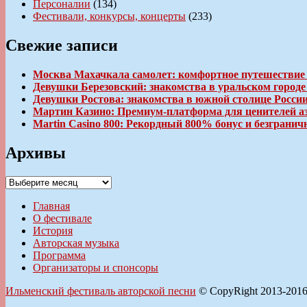
Персоналии
(134)
Фестивали, конкурсы, концерты
(233)
Свежие записи
Москва Махачкала самолет: комфортное путешествие
Девушки Березовский: знакомства в уральском город
Девушки Ростова: знакомства в южной столице Росси
Мартин Казино: Премиум-платформа для ценителей а
Martin Casino 800: Рекордный 800% бонус и безгран
Архивы
Архивы
Главная
О фестивале
История
Авторская музыка
Программа
Организаторы и спонсоры
Ильменский фестиваль авторской песни
© CopyRight 2013-201