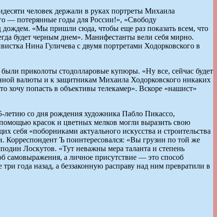
десяти человек держали в руках портреты Михаила
го — потерянные годы для России!», «Свободу
 дождем. «Мы пришли сюда, чтобы еще раз показать всем, что
егда будет черным днем». Манифестанты вели себя мирно.
истка Нина Гуличева с двумя портретами Ходорковского в
е были приколоты стодолларовые купюры. «Ну все, сейчас будет
анной валюты и к защитникам Михаила Ходорковского никаких
то хочу попасть в объективы телекамер». Вскоре «нашист»
-летию со дня рождения художника Пабло Пикассо,
 помощью красок и цветных мелков могли выразить свою
их себя «поборниками актуального искусства и строительства
. Корреспондент Ъ поинтересовался: «Вы грузин по той же
подин Лоскутов. «Тут неважны мера таланта и степень
б самовыражения, а личное присутствие — это способ
ри года назад, а беззаконную расправу над ним превратили в