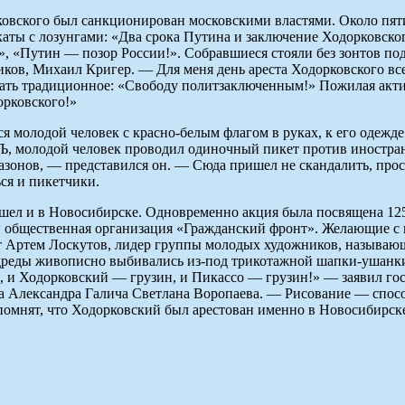
вского был санкционирован московскими властями. Около пяти
аты с лозунгами: «Два срока Путина и заключение Ходорковско
, «Путин — позор России!». Собравшиеся стояли без зонтов под
ков, Михаил Кригер. — Для меня день ареста Ходорковского вс
ать традиционное: «Свободу политзаключенным!» Пожилая актив
орковского!»
я молодой человек с красно-белым флагом в руках, к его одежд
 Ъ, молодой человек проводил одиночный пикет против иностр
азонов, — представился он. — Сюда пришел не скандалить, прос
ься и пикетчики.
ел и в Новосибирске. Одновременно акция была посвящена 125
 и общественная организация «Гражданский фронт». Желающие с
т Артем Лоскутов, лидер группы молодых художников, называющ
 дреды живописно выбивались из-под трикотажной шапки-ушанки
 и Ходорковский — грузин, и Пикассо — грузин!» — заявил гос
а Александра Галича Светлана Воропаева. — Рисование — спосо
мнят, что Ходорковский был арестован именно в Новосибирске т