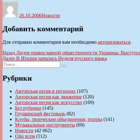
Автор
Опубликовано
Рубрики
26.10.2006
Новости
Добавить комментарий
Для отправки комментария вам необходимо
авторизоваться
.
Навигация
Предыдущая
Назад
Лидер православной общественности Украины: Выступ
запись:
Следующая
Далее
В Италии началась Неделя русского языка
по
Искать:
запись:
Поиск
записям
Рубрики
Авторская песня в регионах
(107)
Авторская песня как движение
(120)
Авторская песня как искусство
(169)
Без рубрики
(145)
Грушинский фестиваль
(82)
Клубы, творческие объединения, театры
(141)
Музыкальные инструменты
(69)
Новости
(42 062)
Обо всем
(112)