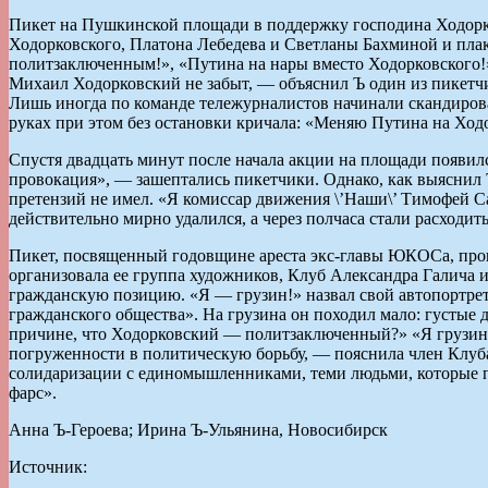
Пикет на Пушкинской площади в поддержку господина Ходорко
Ходорковского, Платона Лебедева и Светланы Бахминой и плак
политзаключенным!», «Путина на нары вместо Ходорковского!»
Михаил Ходорковский не забыт, — объяснил Ъ один из пикетчи
Лишь иногда по команде тележурналистов начинали скандиров
руках при этом без остановки кричала: «Меняю Путина на Ход
Спустя двадцать минут после начала акции на площади появилс
провокация», — зашептались пикетчики. Однако, как выяснил
претензий не имел. «Я комиссар движения \’Наши\’ Тимофей С
действительно мирно удалился, а через полчаса стали расходит
Пикет, посвященный годовщине ареста экс-главы ЮКОСа, прош
организовала ее группа художников, Клуб Александра Галича
гражданскую позицию. «Я — грузин!» назвал свой автопортре
гражданского общества». На грузина он походил мало: густые
причине, что Ходорковский — политзаключенный?» «Я грузин,
погруженности в политическую борьбу, — пояснила член Клуб
солидаризации с единомышленниками, теми людьми, которые по
фарс».
Анна Ъ-Героева; Ирина Ъ-Ульянина, Новосибирск
Источник: