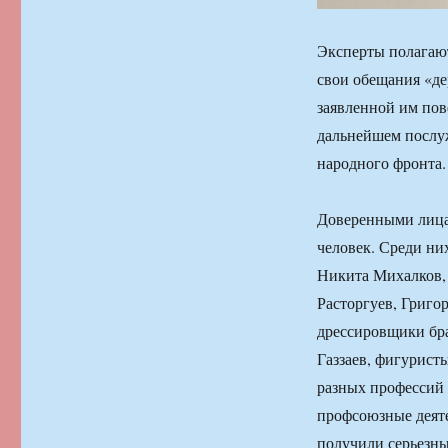
Эксперты полагают,
свои обещания «де
заявленной им пов
дальнейшем послу
народного фронта.
Доверенными лица
человек. Среди н
Никита Михалков,
Расторгуев, Григо
дрессировщики бр
Газзаев, фигурист
разных профессий 
профсоюзные деяте
получили серьезны