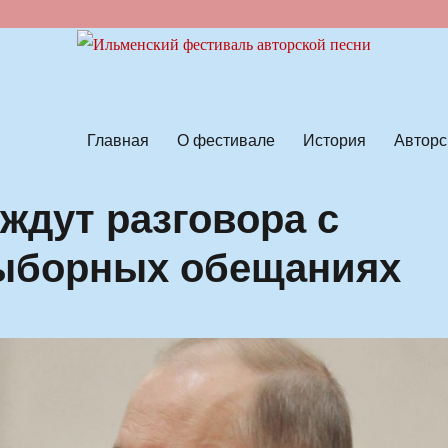
ской песни
Главная
О фестивале
История
Авторс
ждут разговора с
ыборных обещаниях