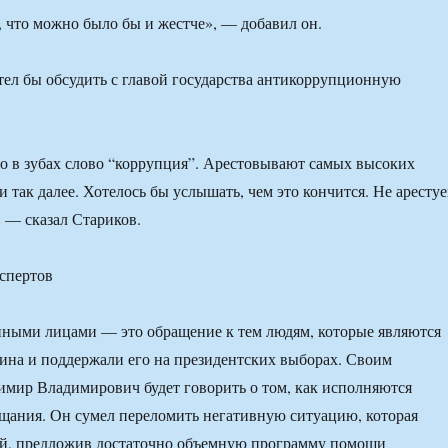
, что можно было бы и жестче», — добавил он.
отел бы обсудить с главой государства антикоррупционную
ло в зубах слово “коррупция”. Арестовывают самых высоких
 так далее. Хотелось бы услышать, чем это кончится. Не аресту
 — сказал Стариков.
спертов
нными лицами — это обращение к тем людям, которые являются
на и поддержали его на президентских выборах. Своим
мир Владимирович будет говорить о том, как исполняются
щания. Он сумел переломить негативную ситуацию, которая
ой, предложив достаточно объемную программу помощи