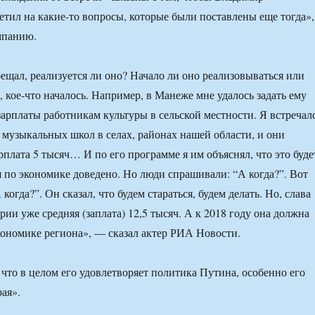
тил на какие-то вопросы, которые были поставлены еще тогда»,
мпанию.
бещал, реализуется ли оно? Начало ли оно реализовываться или
, кое-что началось. Например, в Манеже мне удалось задать ему
зарплаты работникам культуры в сельской местности. Я встречал
 музыкальных школ в селах, районах нашей области, и они
рплата 5 тысяч… И по его программе я им объяснял, что это буде
я по экономике доведено. Но люди спрашивали: “А когда?”. Вот
 когда?”. Он сказал, что будем стараться, будем делать. Но, слава
ории уже средняя (заплата) 12,5 тысяч. А к 2018 году она должна
кономике региона», — сказал актер РИА Новости.
 что в целом его удовлетворяет политика Путина, особенно его
ая».