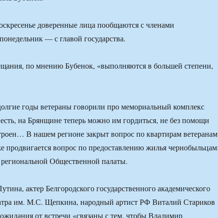
воскресенье доверенные лица пообщаются с членами
 понедельник — с главой государства.
щания, по мнению Бубенок, «выполняются в большей степени,
долгие годы ветераны говорили про мемориальный комплекс
 есть, на Брянщине теперь можно им гордиться, не без помощи
троен… В нашем регионе закрыт вопрос по квартирам ветеранам
же продвигается вопрос по предоставлению жилья чернобыльцам
 региональной Общественной палаты.
утина, актер Белгородского государственного академического
атра им. М.С. Щепкина, народный артист РФ Виталий Стариков
о ожидания от встречи «связаны с тем, чтобы Владимир