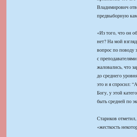
Владимирович отве
предвыборную ка
«Из того, что он о
нет? На мой взгляд
вопрос по поводу 
с преподавателями
жаловались, что за
до среднего уровн
это и я спросил: “А
Богу, у этой катег
быть средней по э
Стариков отметил,
«жесткость некотор