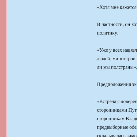
«Хотя мне кажется
В частности, он х
политику.
«Уже у всех навяз
людей, министров и
ли мы полстраны»,
Предположения эк
«Встреча с довере
сторонниками Пути
сторонникам Влади
предвыборные обе
складывалась зим