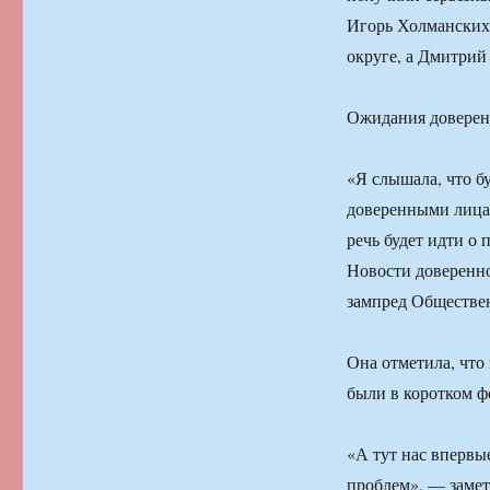
Игорь Холманских 
округе, а Дмитри
Ожидания довере
«Я слышала, что б
доверенными лицам
речь будет идти о
Новости доверенн
зампред Обществен
Она отметила, что
были в коротком ф
«А тут нас впервы
проблем», — замет