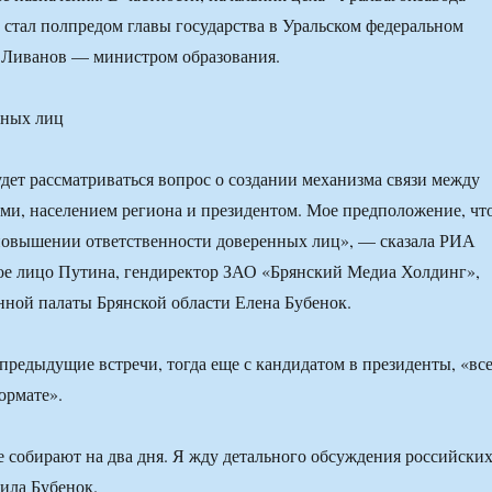
стал полпредом главы государства в Уральском федеральном
й Ливанов — министром образования.
нных лиц
удет рассматриваться вопрос о создании механизма связи между
и, населением региона и президентом. Мое предположение, чт
 повышении ответственности доверенных лиц», — сказала РИА
ое лицо Путина, гендиректор ЗАО «Брянский Медиа Холдинг»,
ной палаты Брянской области Елена Бубенок.
 предыдущие встречи, тогда еще с кандидатом в президенты, «вс
ормате».
е собирают на два дня. Я жду детального обсуждения российски
ила Бубенок.