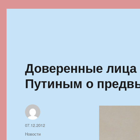
Ильменский фестиваль автор
Доверенные лица 
Путиным о предв
Автор
Опубликовано
07.12.2012
Рубрики
Новости