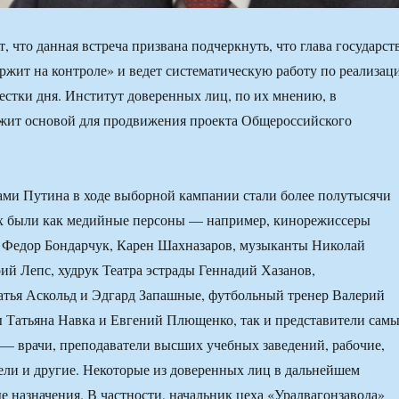
 что данная встреча призвана подчеркнуть, что глава государст
ржит на контроле» и ведет систематическую работу по реализац
естки дня. Институт доверенных лиц, по их мнению, в
жит основой для продвижения проекта Общероссийского
ми Путина в ходе выборной кампании стали более полутысячи
их были как медийные персоны — например, кинорежиссеры
 Федор Бондарчук, Карен Шахназаров, музыканты Николай
рий Лепс, худрук Театра эстрады Геннадий Хазанов,
атья Аскольд и Эдгард Запашные, футбольный тренер Валерий
ы Татьяна Навка и Евгений Плющенко, так и представители сам
— врачи, преподаватели высших учебных заведений, рабочие,
ли и другие. Некоторые из доверенных лиц в дальнейшем
е назначения. В частности, начальник цеха «Уралвагонзавода»