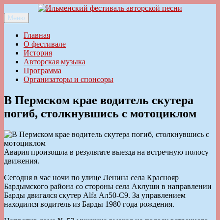
Перейти
к
Меню
Ильменский фестиваль авторской песни
содержимому
Главная
О фестивале
История
Авторская музыка
Программа
Организаторы и спонсоры
В Пермском крае водитель скутера
погиб, столкнувшись с мотоциклом
Авария произошла в результате выезда на встречную полосу
движения.
Сегодня в час ночи по улице Ленина села Краснояр
Бардымского района со стороны села Аклуши в направлении
Барды двигался скутер Alfa Ал50-С9. За управлением
находился водитель из Барды 1980 года рождения.