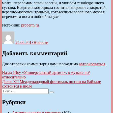
мозга, переломом левой голени, и ушибом тазобедренного
сустава. Водитель мотоцикла госпитализирован с закрытой
черепно-мозговой травмой, сотрясением головного мозга и
переломом носа и лобной пазухи.
Источник:
properm.ru
Автор
Опубликовано
Рубрики
25.06.2013
Новости
Добавить комментарий
Для отправки комментария вам необходимо
авторизоваться
.
Навигация
Предыдущая
Назад
Шоу «Универсальный артист»: в музыке всё
запись:
относительно
по
Следующая
Далее
XII Международный фестиваль поэзии на Байкале
записям
запись:
состоится в июле
Искать:
Поиск
Рубрики
Авторская песня в регионах
(107)