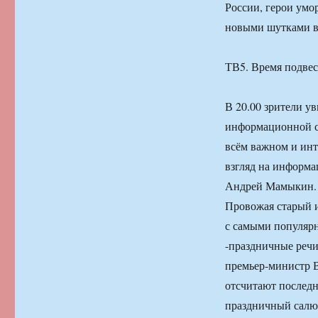
России, герои умо
новыми шутками в
ТВ5. Время подвес
В 20.00 зрители у
информационной с
всём важном и инт
взгляд на информ
Андрей Мамыкин. В
Провожая старый и
с самыми популярн
-праздничные речи
премьер-министр В
отсчитают последн
праздничный салют