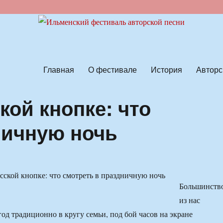
ской песни
Главная
О фестивале
История
Авторс
кой кнопке: что
ничную ночь
Большинств
из нас
од традиционно в кругу семьи, под бой часов на экране