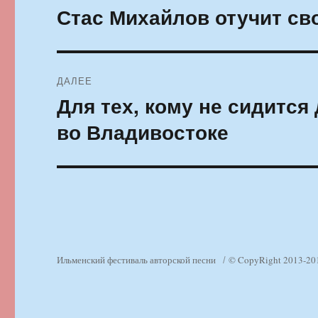
по
Стас Михайлов отучит св
Предыдущая
запись:
записям
ДАЛЕЕ
Для тех, кому не сидится
Следующая
запись:
во Владивостоке
Ильменский фестиваль авторской песни
© CopyRight 2013-20