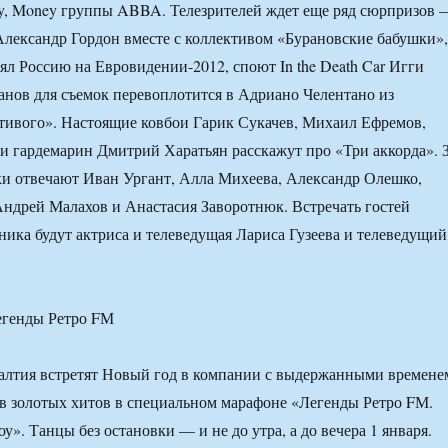
, Money группы ABBA. Телезрителей ждет еще ряд сюрпризов 
Александр Гордон вместе с коллективом «Бурановские бабушки»,
ял Россию на Евровидении-2012, споют In the Death Car Игги
нов для съемок перевоплотится в Адриано Челентано из
тивого». Настоящие ковбои Гарик Сукачев, Михаил Ефремов,
 гардемарин Дмитрий Харатьян расскажут про «Три аккорда». 
и отвечают Иван Ургант, Алла Михеева, Александр Олешко,
ндрей Малахов и Анастасия Заворотнюк. Встречать гостей
ника будут актриса и телеведущая Лариса Гузеева и телеведущий
егенды Ретро FМ
алтия встретят Новый год в компании с выдержанными времене
ов золотых хитов в специальном марафоне «Легенды Ретро FМ.
». Танцы без остановки — и не до утра, а до вечера 1 января.