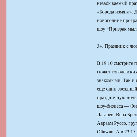
незабываемый праз
«Борода измята». Д
новогодние прогр
шоу «Призрак мыль
3+. Праздник с л
В 19.10 смотрите 
сюжет гоголевских
знакомыми. Так и 
еще один звездны
праздничную ночь 
шоу-бизнеса — Фил
Лазарев, Вера Бре
Авраам Руссо, гру
Ottawan. А в 23.1