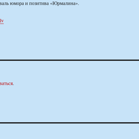
валь юмора и позитива «Юрмалина».
.lv
ваться
.