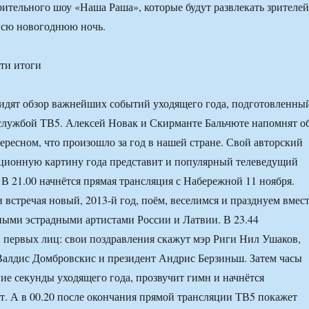
рительного шоу «Наша Раша», которые будут развлекать зрителей
сю новогоднюю ночь.
ти итоги
видят обзор важнейших событий уходящего года, подготовленны
лужбой ТВ5. Алексей Новак и Скирманте Бальчюте напомнят о
ересном, что произошло за год в нашей стране. Свой авторский
ационную картину года представит и популярный телеведущий
 21.00 начнётся прямая трансляция с Набережной 11 ноября.
 встречая новый, 2013-й год, поём, веселимся и празднуем вмес
ыми эстрадными артистами России и Латвии. В 23.44
 первых лиц: свои поздравления скажут мэр Риги Нил Ушаков,
алдис Домбровскис и президент Андрис Берзиньш. Затем часы
ие секунды уходящего года, прозвучит гимн и начнётся
. А в 00.20 после окончания прямой трансляции ТВ5 покажет