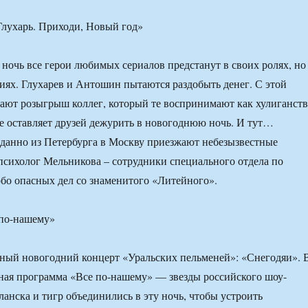
Глухарь. Приходи, Новый год»
ночь все герои любимых сериалов предстанут в своих ролях, но
ях. Глухарев и Антошин пытаются раздобыть денег. С этой
ают розыгрыш коллег, который те воспринимают как хулиганств
е оставляет друзей дежурить в новогоднюю ночь. И тут…
данно из Петербурга в Москву приезжают небезызвестные
психолог Мельникова – сотрудники специального отдела по
бо опасных дел со знаменитого «Литейного».
 по-нашему»
ьный новогодний концерт «Уральских пельменей»: «Снегодяи». 
ьная программа «Все по-нашему» — звезды российского шоу-
ланска и тигр объединились в эту ночь, чтобы устроить