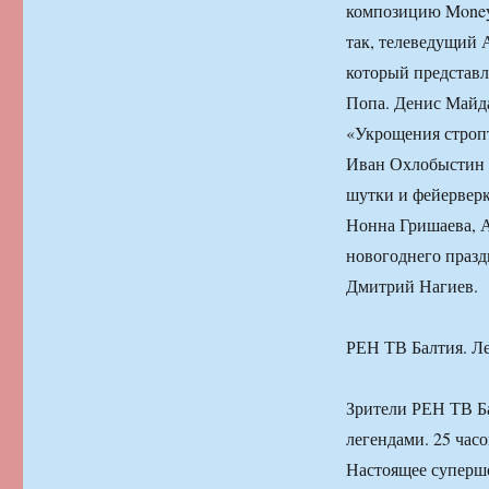
композицию Money
так, телеведущий 
который представл
Попа. Денис Майда
«Укрощения строп
Иван Охлобыстин и
шутки и фейерверк
Нонна Гришаева, А
новогоднего празд
Дмитрий Нагиев.
РЕН ТВ Балтия. Л
Зрители РЕН ТВ Б
легендами. 25 час
Настоящее супершоу