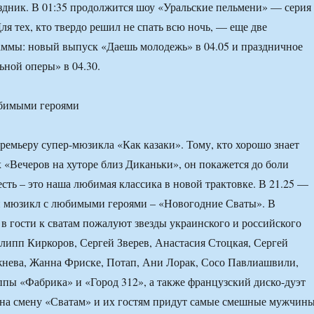
дник. В 01:35 продолжится шоу «Уральские пельмени» — серия
ля тех, кто твердо решил не спать всю ночь, — еще две
аммы: новый выпуск «Даешь молодежь» в 04.05 и праздничное
ной оперы» в 04.30.
юбимыми героями
премьеру супер-мюзикла «Как казаки». Тому, кто хорошо знает
 «Вечеров на хуторе близ Диканьки», он покажется до боли
есть – это наша любимая классика в новой трактовке. В 21.25 —
й мюзикл с любимыми героями – «Новогодние Сваты». В
в гости к сватам пожалуют звезды украинского и российского
ипп Киркоров, Сергей Зверев, Анастасия Стоцкая, Сергей
жнева, Жанна Фриске, Потап, Ани Лорак, Сосо Павлиашвили,
ппы «Фабрика» и «Город 312», а также французский диско-дуэт
5 на смену «Сватам» и их гостям придут самые смешные мужчин