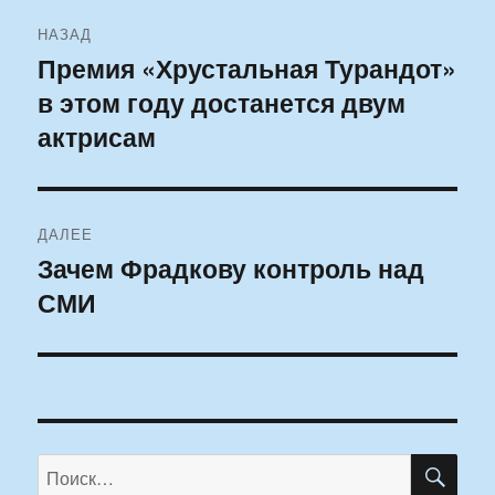
Навигация
НАЗАД
по
Премия «Хрустальная Турандот»
Предыдущая
в этом году достанется двум
запись:
записям
актрисам
ДАЛЕЕ
Зачем Фрадкову контроль над
Следующая
СМИ
запись:
ПО
Искать: