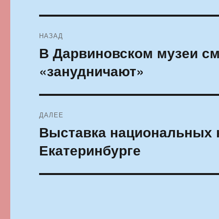
Навигация
НАЗАД
по
В Дарвиновском музеи с
Предыдущая
запись:
записям
«занудничают»
ДАЛЕЕ
Выставка национальных к
Следующая
запись:
Екатеринбурге