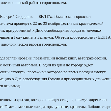
 идеологической работы горисполкома.
 /Валерий Сидорчик — БЕЛТА/. Гомельская городская
система проведет с 22 по 28 ноября фестиваль краеведческой
ии, приуроченный к Дню освобождения города от немецко-
чиков и Году книги в Беларуси. Об этом корреспонденту БЕЛТА
 идеологической работы горисполкома.
ода запланированы презентации новых книг, автограф-сессии,
 с местными авторами. В один из дней по городу будет
ющий автобус», пассажиры которого во время поездки смогут
мацию о Дне освобождения Гомеля и присоединиться к движен
ен книгами).
венном открытии, которое пройдет сегодня, примут директоры
тв Гомеля, местные литераторы, ученые, краеведы, библиотекари