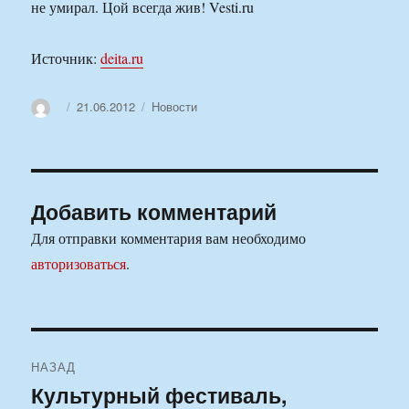
не умирал. Цой всегда жив! Vesti.ru
Источник:
deita.ru
Автор
Опубликовано
Рубрики
21.06.2012
Новости
Добавить комментарий
Для отправки комментария вам необходимо
авторизоваться
.
Навигация
НАЗАД
по
Культурный фестиваль,
Предыдущая