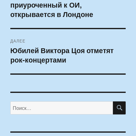
приуроченный к ОИ,
запись:
записям
открывается в Лондоне
ДАЛЕЕ
Юбилей Виктора Цоя отметят
Следующая
рок-концертами
запись:
ПО
Искать: