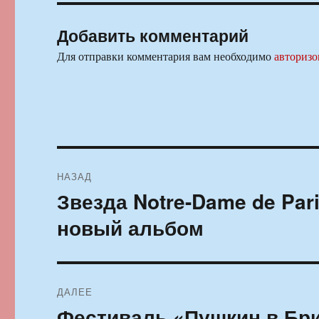
Добавить комментарий
Для отправки комментария вам необходимо
авторизо
Навигация
НАЗАД
по
Звезда Notre-Dame de Par
Предыдущая
запись:
записям
новый альбом
ДАЛЕЕ
Фестиваль «Пушкин в Бр
Следующая