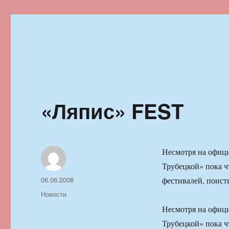
Ильменский фестиваль автор
«Ляпис» FEST
Несмотря на офици
Трубецкой» пока ч
Автор
Опубликовано
06.06.2008
фестивалей, поист
Рубрики
Новости
Несмотря на офици
Трубецкой» пока ч