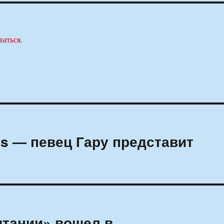
ваться
.
is — певец Гару представит
итании» вошел в