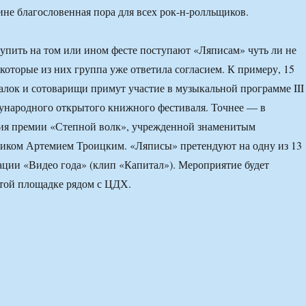
ине благословенная пора для всех рок-н-ролльщиков.
пить на том или ином фесте поступают «Ляписам» чуть ли не
екоторые из них группа уже ответила согласием. К примеру, 15
лок и сотоварищи примут участие в музыкальной программе III
ународного открытого книжного фестиваля. Точнее — в
ия премии «Степной волк», учрежденной знаменитым
иком Артемием Троицким. «Ляписы» претендуют на одну из 13
ции «Видео года» (клип «Капитал»). Мероприятие будет
той площадке рядом с ЦДХ.