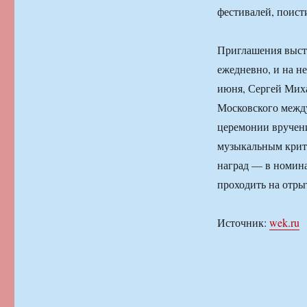
фестивалей, поист
Приглашения высту
ежедневно, и на н
июня, Сергей Миха
Московского межд
церемонии вручен
музыкальным крит
наград — в номина
проходить на отры
Источник:
wek.ru