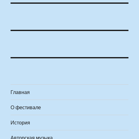
Главная
О фестивале
История
Авторская музыка