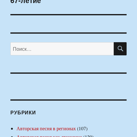
67-летие
ПО
Искать:
РУБРИКИ
Авторская песня в регионах
(107)
Авторская песня как движение
(120)