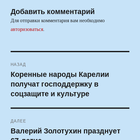
Добавить комментарий
Для отправки комментария вам необходимо
авторизоваться
.
Навигация
НАЗАД
по
Коренные народы Карелии
Предыдущая
получат господдержку в
запись:
записям
соцзащите и культуре
ДАЛЕЕ
Валерий Золотухин празднует
Следующая
запись: