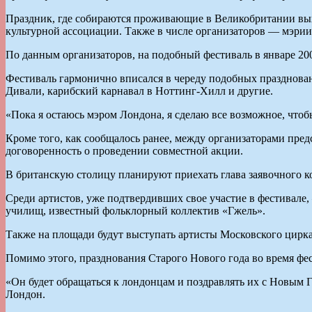
Праздник, где собираются проживающие в Великобритании вых
культурной ассоциации. Также в числе организаторов — мэр
По данным организаторов, на подобный фестиваль в январе 200
Фестиваль гармонично вписался в череду подобных празднова
Дивали, карибский карнавал в Ноттинг-Хилл и другие.
«Пока я остаюсь мэром Лондона, я сделаю все возможное, что
Кроме того, как сообщалось ранее, между организаторами пр
договоренность о проведении совместной акции.
В британскую столицу планируют приехать глава заявочного к
Среди артистов, уже подтвердивших свое участие в фестивале,
училищ, известный фольклорный коллектив «Гжель».
Также на площади будут выступать артисты Московского цирка
Помимо этого, празднования Старого Нового года во время фе
«Он будет обращаться к лондонцам и поздравлять их с Новым Г
Лондон.