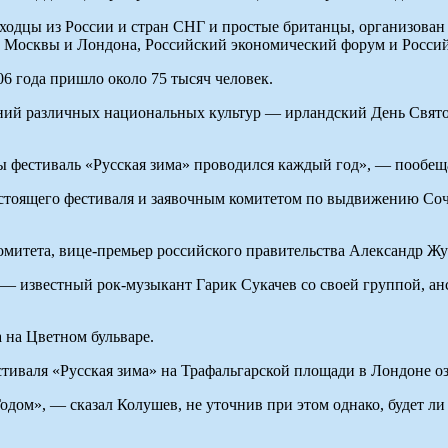
одцы из России и стран СНГ и простые британцы, организован 
ии Москвы и Лондона, Российский экономический форум и Росс
6 года пришло около 75 тысяч человек.
ний различных национальных культур — ирландский День Свято
бы фестиваль «Русская зима» проводился каждый год», — пообе
едстоящего фестиваля и заявочным комитетом по выдвижению Со
омитета, вице-премьер российского правительства Александр Ж
 — известный рок-музыкант Гарик Сукачев со своей группой, ан
 на Цветном бульваре.
стиваля «Русская зима» на Трафальгарской площади в Лондоне о
одом», — сказал Колушев, не уточнив при этом однако, будет л