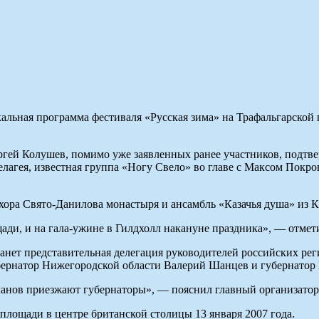
ьная программа фестиваля «Русская зима» на Трафальгарской
гей Колушев, помимо уже заявленных ранее участников, подтве
агея, известная группа «Ногу Свело» во главе с Максом Покров
ора Свято-Данилова монастыря и ансамбль «Казачья душа» из К
щади, и на гала-ужине в Гилдхолл накануне праздника», — отмет
 станет представительная делегация руководителей российских р
бернатор Нижегородской области Валерий Шанцев и губернатор 
ланов приезжают губернаторы», — пояснил главный организатор
 площади в центре британской столицы 13 января 2007 года.