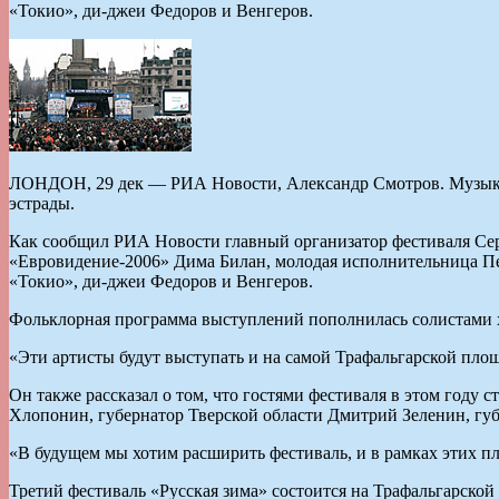
«Токио», ди-джеи Федоров и Венгеров.
ЛОНДОН, 29 дек — РИА Новости, Александр Смотров. Музыкал
эстрады.
Как сообщил РИА Новости главный организатор фестиваля Сер
«Евровидение-2006» Дима Билан, молодая исполнительница Пел
«Токио», ди-джеи Федоров и Венгеров.
Фольклорная программа выступлений пополнилась солистами х
«Эти артисты будут выступать и на самой Трафальгарской пло
Он также рассказал о том, что гостями фестиваля в этом году
Хлопонин, губернатор Тверской области Дмитрий Зеленин, гу
«В будущем мы хотим расширить фестиваль, и в рамках этих п
Третий фестиваль «Русская зима» состоится на Трафальгарской