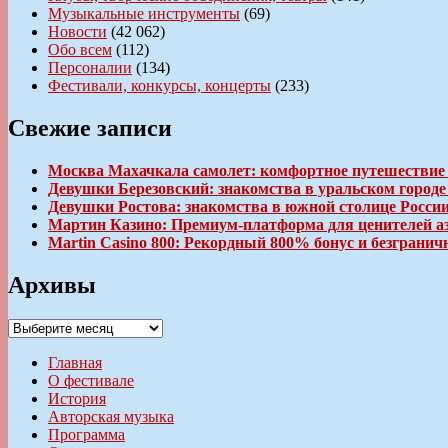
Музыкальные инструменты
(69)
Новости
(42 062)
Обо всем
(112)
Персоналии
(134)
Фестивали, конкурсы, концерты
(233)
Свежие записи
Москва Махачкала самолет: комфортное путешествие
Девушки Березовский: знакомства в уральском город
Девушки Ростова: знакомства в южной столице Росси
Мартин Казино: Премиум-платформа для ценителей а
Martin Casino 800: Рекордный 800% бонус и безгран
Архивы
Архивы
Главная
О фестивале
История
Авторская музыка
Программа