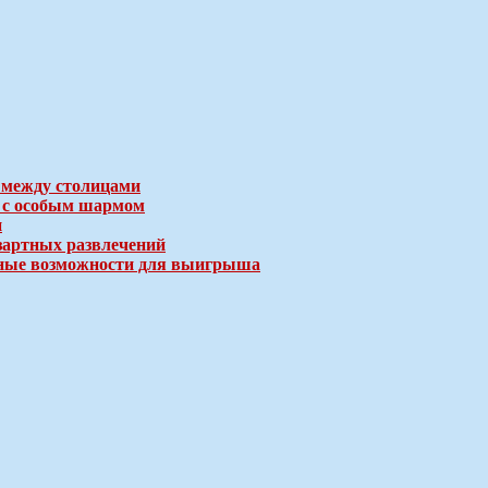
 между столицами
е с особым шармом
и
зартных развлечений
ичные возможности для выигрыша