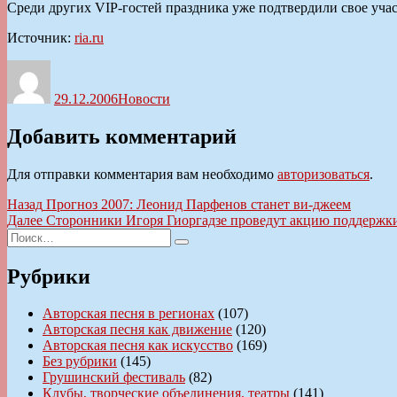
Среди других VIP-гостей праздника уже подтвердили свое уч
Источник:
ria.ru
Автор
Опубликовано
Рубрики
29.12.2006
Новости
Добавить комментарий
Для отправки комментария вам необходимо
авторизоваться
.
Навигация
Предыдущая
Назад
Прогноз 2007: Леонид Парфенов станет ви-джеем
запись:
Следующая
Далее
Сторонники Игоря Гиоргадзе проведут акцию поддержки
по
Искать:
запись:
Поиск
записям
Рубрики
Авторская песня в регионах
(107)
Авторская песня как движение
(120)
Авторская песня как искусство
(169)
Без рубрики
(145)
Грушинский фестиваль
(82)
Клубы, творческие объединения, театры
(141)