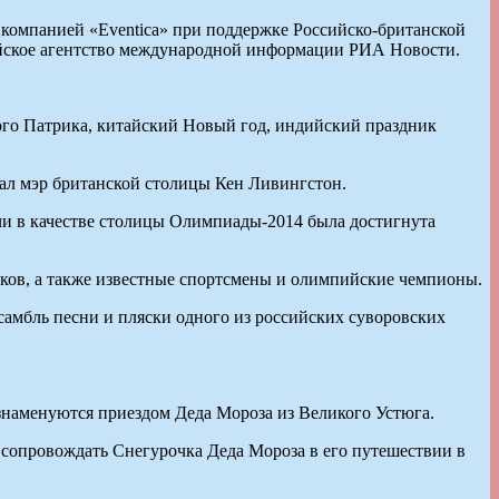
компанией «Eventica» при поддержке Российско-британской
ийское агентство международной информации РИА Новости.
го Патрика, китайский Новый год, индийский праздник
щал мэр британской столицы Кен Ливингстон.
чи в качестве столицы Олимпиады-2014 была достигнута
уков, а также известные спортсмены и олимпийские чемпионы.
самбль песни и пляски одного из российских суворовских
знаменуются приездом Деда Мороза из Великого Устюга.
и сопровождать Снегурочка Деда Мороза в его путешествии в