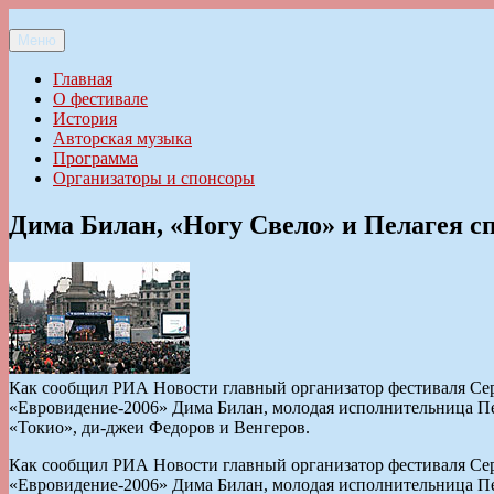
Перейти
к
Меню
Ильменский фестиваль авторской песни
содержимому
Главная
О фестивале
История
Авторская музыка
Программа
Организаторы и спонсоры
Дима Билан, «Ногу Свело» и Пелагея с
Как сообщил РИА Новости главный организатор фестиваля Сер
«Евровидение-2006» Дима Билан, молодая исполнительница Пел
«Токио», ди-джеи Федоров и Венгеров.
Как сообщил РИА Новости главный организатор фестиваля Сер
«Евровидение-2006» Дима Билан, молодая исполнительница Пел