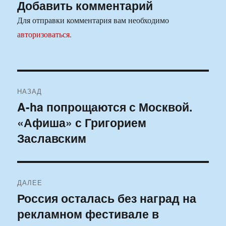
Добавить комментарий
Для отправки комментария вам необходимо
авторизоваться
.
Навигация
НАЗАД
по
A-ha попрощаются с Москвой.
Предыдущая
«Афиша» с Григорием
запись:
записям
Заславским
ДАЛЕЕ
Россия осталась без наград на
Следующая
рекламном фестивале в
запись: