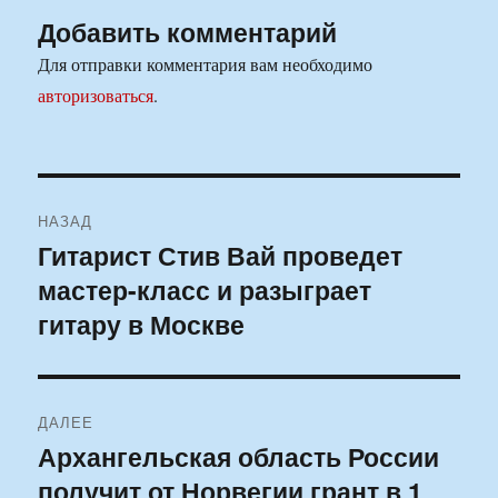
Добавить комментарий
Для отправки комментария вам необходимо
авторизоваться
.
Навигация
НАЗАД
по
Гитарист Стив Вай проведет
Предыдущая
мастер-класс и разыграет
запись:
записям
гитару в Москве
ДАЛЕЕ
Архангельская область России
Следующая
получит от Норвегии грант в 1
запись: