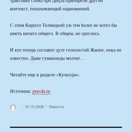
трактовке слова про Децла приобрели другой
контекст, попахивающий наркоманией.
С этим Кирилл Толмацкий уж тем более не хотел бы
иметь ничего общего. В общем, не срослось.
И кто теперь составит дуэт голосистой Жанне, пока не
известно. Даже гуманоиды молчат…
Читайте еще в разделе «Культура».
Источник:
pravda.ru
Автор
Опубликовано
Рубрики
10.10.2008
Новости