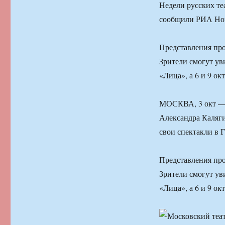
Недели русских теа
сообщили РИА Нов
Представления про
Зрители смогут уви
«Лица», а 6 и 9 о
МОСКВА, 3 окт — 
Александра Каляги
свои спектакли в 
Представления про
Зрители смогут уви
«Лица», а 6 и 9 о