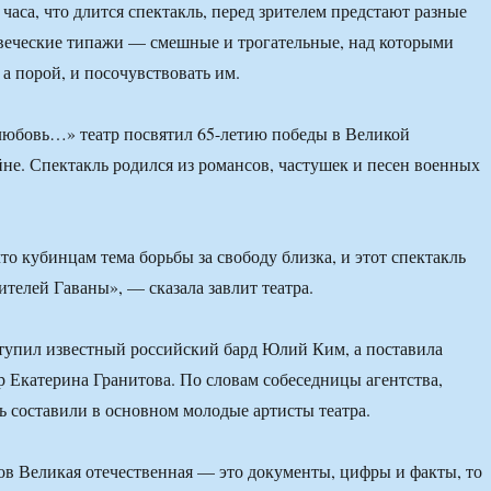
 часа, что длится спектакль, перед зрителем предстают разные
веческие типажи — смешные и трогательные, над которыми
 а порой, и посочувствовать им.
любовь…» театр посвятил 65-летию победы в Великой
не. Спектакль родился из романсов, частушек и песен военных
то кубинцам тема борьбы за свободу близка, и этот спектакль
ителей Гаваны», — сказала завлит театра.
тупил известный российский бард Юлий Ким, а поставила
р Екатерина Гранитова. По словам собеседницы агентства,
ь составили в основном молодые артисты театра.
ов Великая отечественная — это документы, цифры и факты, то