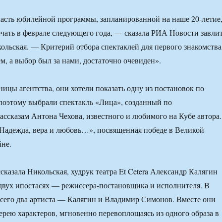
асть юбилейной программы, запланированной на наше 20-летие
ечать в феврале следующего года, — сказала РИА Новости завли
кольская. — Критерий отбора спектаклей для первого знакомства
м, а выбор был за нами, достаточно очевиден».
ницы агентства, они хотели показать одну из постановок по
 поэтому выбрали спектакль «Лица», созданный по
ссказам Антона Чехова, известного и любимого на Кубе автора.
Надежда, вера и любовь…», посвященная победе в Великой
не.
сказала Никольская, худрук театра Et Cetera Александр Калягин
 двух ипостасях — режиссера-постановщика и исполнителя. В
всего два артиста — Калягин и Владимир Симонов. Вместе они
ерею характеров, мгновенно перевоплощаясь из одного образа в