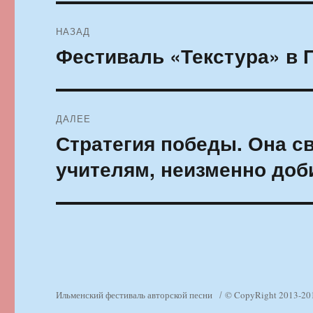
Навигация
НАЗАД
по
Фестиваль «Текстура» в 
Предыдущая
запись:
записям
ДАЛЕЕ
Стратегия победы. Она с
Следующая
запись:
учителям, неизменно до
Ильменский фестиваль авторской песни
© CopyRight 2013-20