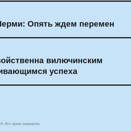
Перми: Опять ждем перемен
войственна вилючинским
бивающимся успеха
16. Все права защищены