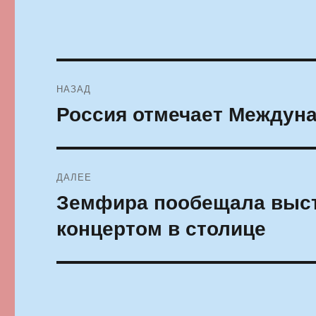
Навигация
НАЗАД
по
Россия отмечает Междун
Предыдущая
запись:
записям
ДАЛЕЕ
Земфира пообещала выст
Следующая
запись:
концертом в столице