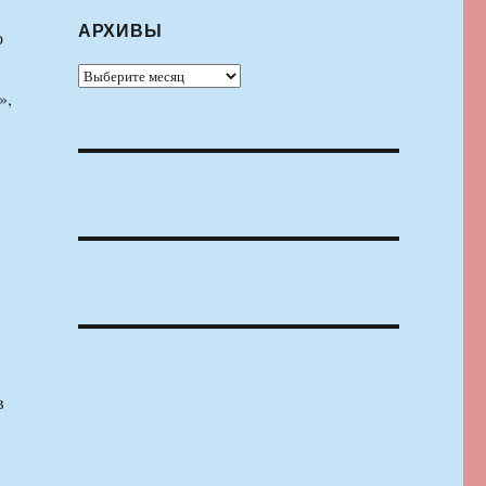
АРХИВЫ
о
Архивы
»,
в