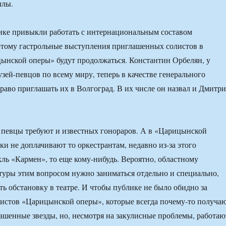
ллы.
ике привыкли работать с интернациональным составом
этому гастрольные выступления приглашенных солистов в
ынской оперы» будут продолжаться. Константин Орбелян, у
зей-певцов по всему миру, теперь в качестве генерального
раво приглашать их в Волгоград. В их числе он назвал и Дмитри
 певцы требуют и известных гонораров. А в «Царицынской
ки не доплачивают то оркестрантам, недавно из-за этого
ль «Кармен», то еще кому-нибудь. Вероятно, областному
туры этим вопросом нужно заниматься отдельно и специально,
ть обстановку в театре. И чтобы публике не было обидно за
истов «Царицынской оперы», которые всегда почему-то получа
ашенные звезды, но, несмотря на закулисные проблемы, работаю