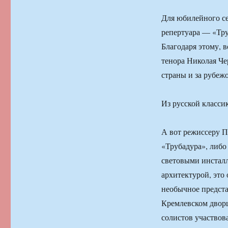
Для юбилейного с
репертуара — «Тру
Благодаря этому, 
тенора Николая Че
страны и за рубежо
Из русской класси
А вот режиссеру П
«Трубадура», либо
световыми инсталл
архитектурой, это
необычное предста
Кремлевском дворц
солистов участвов