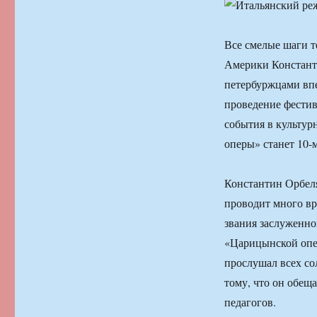
Все смелые шаги т
Америки Констант
петербуржцами впе
проведение фести
события в культу
оперы» станет 10-
Константин Орбеля
проводит много вр
звания заслуженно
«Царицынской опе
прослушал всех со
тому, что он обещ
педагогов.