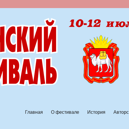
ской песни
Главная
О фестивале
История
Авторс