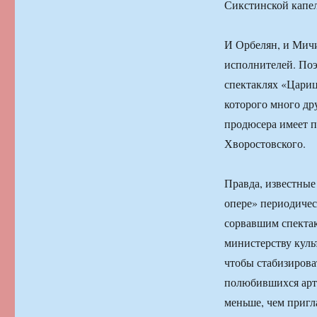
Сикстинской капе
И Орбелян, и Мич
исполнителей. По
спектаклях «Цариц
которого много дру
продюсера имеет п
Хворостовского.
Правда, известные
опере» периодичес
сорвавшим спектак
министерству куль
чтобы стабизирова
полюбившихся арт
меньше, чем пригл