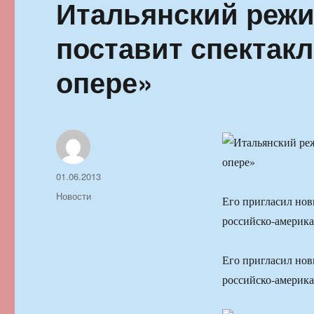
Итальянский режи
поставит спектак
опере»
Автор
Опубликовано
01.06.2013
Рубрики
Новости
Его пригласил нов
российско-америк
Его пригласил нов
российско-америк