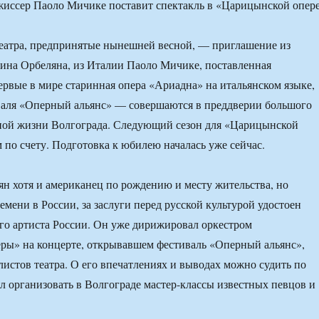
еатра, предпринятые нынешней весной, — приглашение из
ина Орбеляна, из Италии Паоло Мичике, поставленная
рвые в мире старинная опера «Ариадна» на итальянском языке,
валя «Оперный альянс» — совершаются в преддверии большого
рной жизни Волгограда. Следующий сезон для «Царицынской
м по счету. Подготовка к юбилею началась уже сейчас.
н хотя и американец по рождению и месту жительства, но
емени в России, за заслуги перед русской культурой удостоен
го артиста России. Он уже дирижировал оркестром
ры» на концерте, открывавшем фестиваль «Оперный альянс»,
листов театра. О его впечатлениях и выводах можно судить по
ал организовать в Волгограде мастер-классы известных певцов и