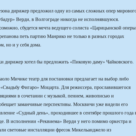
езона дирижер предложил одну из самых сложных опер мировог
бадур» Верди, в Волгограде никогда не исполнявшуюся.
возможно, сбудется мечта ведущего солиста «Царицынской оперы
репанова петь партию Манрико не только в разных городах
м, но и у себя дома.
ки дирижер хотел бы предложить «Пиковую даму» Чайковского.
аоло Мичике театр для постановки предлагает на выбор либо
 «Свадьбу Фигаро» Моцарта. Для режиссера, прославившегося
яциями в сочетании с музыкой, пением, живописью и
 обещает заманчивые перспективы. Москвичи уже видели его
вление «Судный день», проходившее в сентябре прошлого года 
е. В исполнении «Реквиема» Верди у него помимо оркестра и
али световые инсталляции фресок Микельанджело из