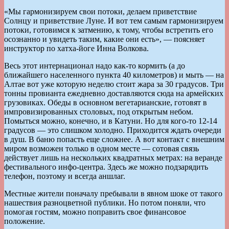
«Мы гармонизируем свои потоки, делаем приветствие
Солнцу и приветствие Луне. И вот тем самым гармонизируем
потоки, готовимся к затмению, к тому, чтобы встретить его
осознанно и увидеть таким, какие они есть», — поясняет
инструктор по хатха-йоге Инна Волкова.
Весь этот интернационал надо как-то кормить (а до
ближайшего населенного пункта 40 километров) и мыть — на
Алтае вот уже которую неделю стоит жара за 30 градусов. Три
тонны провианта ежедневно доставляются сюда на армейских
грузовиках. Обеды в основном вегетарианские, готовят в
импровизированных столовых, под открытым небом.
Помыться можно, конечно, и в Катуни. Но для кого-то 12-14
градусов — это слишком холодно. Приходится ждать очереди
в душ. В баню попасть еще сложнее. А вот контакт с внешним
миром возможен только в одном месте — сотовая связь
действует лишь на нескольких квадратных метрах: на веранде
фестивального инфо-центра. Здесь же можно подзарядить
телефон, поэтому и всегда аншлаг.
Местные жители поначалу пребывали в явном шоке от такого
нашествия разноцветной публики. Но потом поняли, что
помогая гостям, можно поправить свое финансовое
положение.