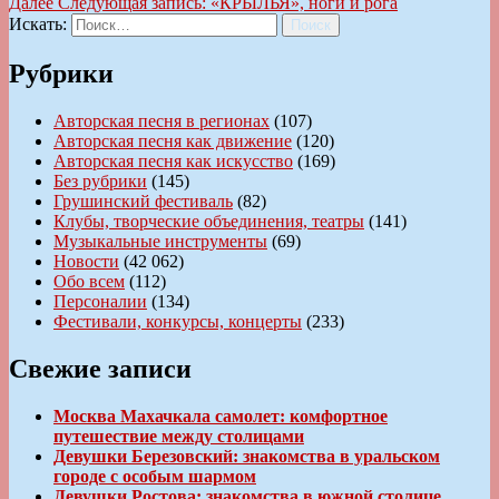
Далее
Следующая запись:
«КРЫЛЬЯ», ноги и рога
Искать:
Поиск
Рубрики
Авторская песня в регионах
(107)
Авторская песня как движение
(120)
Авторская песня как искусство
(169)
Без рубрики
(145)
Грушинский фестиваль
(82)
Клубы, творческие объединения, театры
(141)
Музыкальные инструменты
(69)
Новости
(42 062)
Обо всем
(112)
Персоналии
(134)
Фестивали, конкурсы, концерты
(233)
Свежие записи
Москва Махачкала самолет: комфортное
путешествие между столицами
Девушки Березовский: знакомства в уральском
городе с особым шармом
Девушки Ростова: знакомства в южной столице