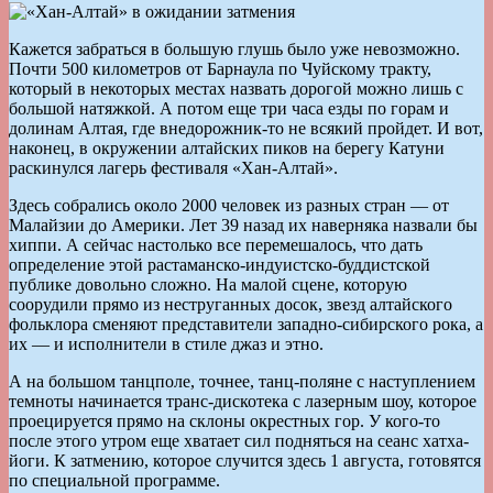
Кажется забраться в большую глушь было уже невозможно.
Почти 500 километров от Барнаула по Чуйскому тракту,
который в некоторых местах назвать дорогой можно лишь с
большой натяжкой. А потом еще три часа езды по горам и
долинам Алтая, где внедорожник-то не всякий пройдет. И вот,
наконец, в окружении алтайских пиков на берегу Катуни
раскинулся лагерь фестиваля «Хан-Алтай».
Здесь собрались около 2000 человек из разных стран — от
Малайзии до Америки. Лет 39 назад их наверняка назвали бы
хиппи. А сейчас настолько все перемешалось, что дать
определение этой растаманско-индуистско-буддистской
публике довольно сложно. На малой сцене, которую
соорудили прямо из неструганных досок, звезд алтайского
фольклора сменяют представители западно-сибирского рока, а
их — и исполнители в стиле джаз и этно.
А на большом танцполе, точнее, танц-поляне с наступлением
темноты начинается транс-дискотека с лазерным шоу, которое
проецируется прямо на склоны окрестных гор. У кого-то
после этого утром еще хватает сил подняться на сеанс хатха-
йоги. К затмению, которое случится здесь 1 августа, готовятся
по специальной программе.