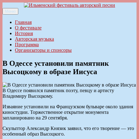
Перейти
к
Меню
Ильменский фестиваль авторской песни
содержимому
Главная
О фестивале
История
Авторская музыка
Программа
Организаторы и спонсоры
В Одессе установили памятник
Высоцкому в образе Иисуса
В Одессе появился памятник поэту, певцу и артисту
Владимиру Высоцкому.
Изваяние установили на Французском бульваре около здания
киностудии. Торжественное открытие монумента
запланировано на 29 сентября.
Скульптор Александр Князик заявил, что его творение — это
особенный образ Высоцкого.