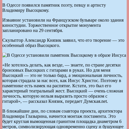
В Одессе появился памятник поэту, певцу и артисту
Владимиру Высоцкому.
Изваяние установили на Французском бульваре около здания
киностудии. Торжественное открытие монумента
запланировано на 29 сентября.
Скульптор Александр Князик заявил, что его творение — это
особенный образ Высоцкого.
«Не хотелось делать, как везде, — знаете, по стране десятки
бронзовых Высоцких с гитарами в руках. Но для меня
Высоцкий — это не только бард, а эмоциональная личность,
которая страдала за нас всех, как Иисус Христос. Поэтому в
памятнике есть намек на распятие. Кстати, это был его
характерный театральный жест. Высоцкий — очень сложная
личность, которую нельзя выразить просто образом с
гитарой», — рассказал Князик, передает Думская.net.
В ближайшие дни, по словам соавтора проекта, архитектора
Владимира Глазырина, начнется монтаж постамента. Это
будет круглая вымощенная гранитом площадка диаметром 6
метров, символизирующая одновременно сцену и бушующее