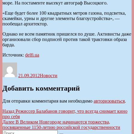
море. На постаменте высекут автограф Высоцкого.
«Еще будет более 100 квадратных метров газона, подсветка,
скамейки, урны и другие элементы благоустройства», —
пообещал архитектор.
Однако не всем памятник пришелся по душе. Активисты даже
организовали сбор подписей против такой трактовки образа
барда.
Источник:
delfi.ua
Автор
Опубликовано
Рубрики
21.09.2012
Новости
Добавить комментарий
Для отправки комментария вам необходимо
авторизоваться
.
Навигация
Предыдущая
Назад
Режиссер Балабанов говорит, что всегда снимает кино
запись:
про себя
по
Следующая
Далее
В Великом Новгороде начинаются торжества,
записям
запись:
посвященные 1150-летию российской государственности
Искать: