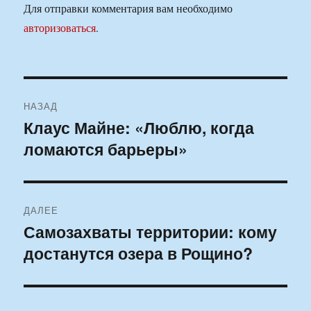
Для отправки комментария вам необходимо
авторизоваться
.
Навигация
НАЗАД
по
Клаус Майне: «Люблю, когда
Предыдущая
ломаются барьеры»
запись:
записям
ДАЛЕЕ
Самозахваты территории: кому
Следующая
достанутся озера в Рощино?
запись: