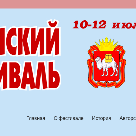
ской песни
Главная
О фестивале
История
Авторс