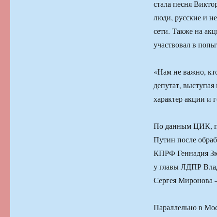
стала песня Викто
люди, русские и н
сети. Также на ак
участвовал в попы
«Нам не важно, кт
депутат, выступая
характер акции и 
По данным ЦИК, п
Путин после обраб
КПРФ Геннадия Зю
у главы ЛДПР Вла
Сергея Миронова 
Параллельно в Мос