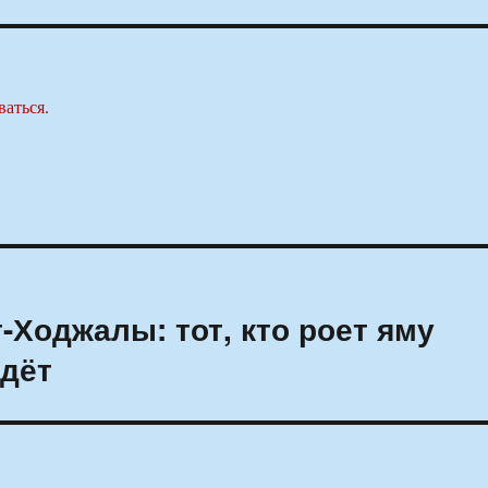
ваться
.
-Ходжалы: тот, кто роет яму
адёт