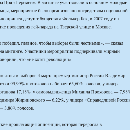
ра Цоя «Перемен». В митинге участвовали в основном молодые
емцы, мероприятие было организовано посредством социальной
цию пришел депутат бундестага Фолькер Бек, в 2007 году он
тке проведения гей-парада на Тверской улице в Москве.
о победил, главное, чтобы выборы были честными», — сказал
 на митинге. Участники мероприятия подчеркивали мирный
говорили, что «не хотят революции».
о итогам выборов 4 марта премьер-министр России Владимир
отки 99,99% протоколов набирает 63,60% голосов, у лидера
ганова 17,18%, у самовыдвиженца Михаила Прохорова — 7,98
димира Жириновского — 6,22%, у лидера «Справедливой Росси
— 3,86% голосов.
кве прошла акция оппозиции, которая переросла в