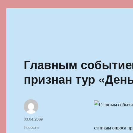
Ильменский фестиваль автор
Главным событием
признан тур «Ден
Автор
Опубликовано
03.04.2009
Рубрики
Новости
стникам опроса п