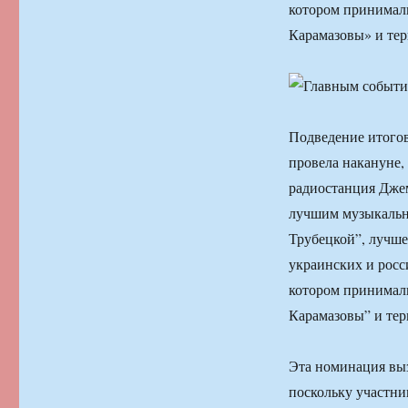
котором принимали
Карамазовы» и тер
Подведение итогов
провела накануне,
радиостанция Джем
лучшим музыкальн
Трубецкой”, лучш
украинских и рос
котором принимали
Карамазовы” и тер
Эта номинация выз
поскольку участн