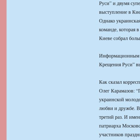
Руси” и двумя суп
выступление в Кие
Однако украинская
команде, которая 
Киеве собрал боль
Информационным с
Крещения Руси” в
Как сказал корре
Олег Карамазов: “
украинской молоде
любви и дружбе. В
третий раз. И име
патриарха Московс
участников праздн