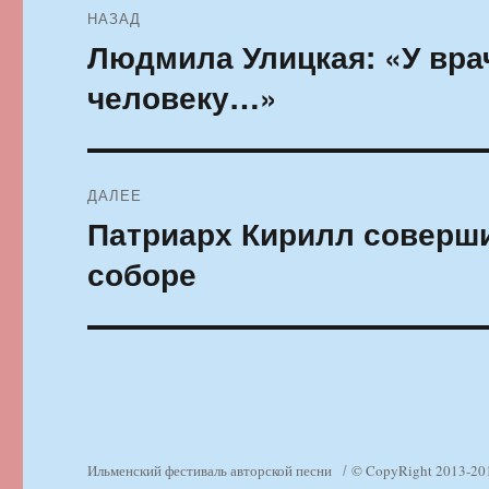
НАЗАД
по
Людмила Улицкая: «У вра
Предыдущая
запись:
записям
человеку…»
ДАЛЕЕ
Патриарх Кирилл соверш
Следующая
запись:
соборе
Ильменский фестиваль авторской песни
© CopyRight 2013-20