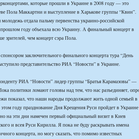
ерконцертами, которые прошли в Украине в 2008 году — это
ве Пола Маккартни и выступление в Харькове группы “Квин”.
 молодежь отдала пальму первенства украино-российской
в прошлом году объехала всю Украину. А финальный концерт в
ше зрителей, чем концерт сэра Пола.
понсором заключительного финального концерта тура “День
ыступило представительство РИА “Новости” в Украине.
спонденту РИА “Новости” лидер группы “Братья Карамазовы” —
Пока политики ломают головы над тем, что нас разъединяет, опр
жи показал, что наши народы продолжают жить одной семьей в
 этом году празднование Дня Крещения Руси пройдет в Украине
нно на эти дни намечен первый официальный визит в Киев
кого и всея Руси Кирилла. Я пока не буду раскрывать имена
ичного концерта, но могу сказать, что помимо известных