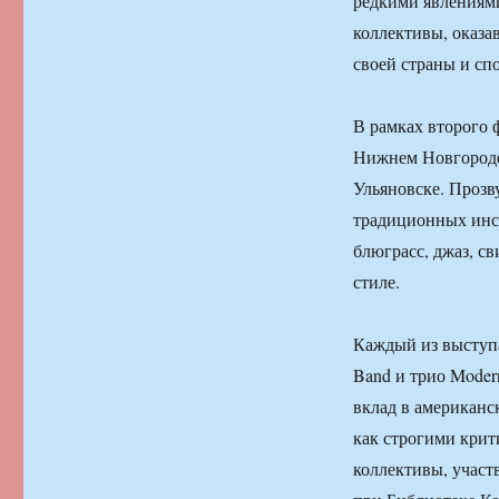
редкими явлениям
коллективы, оказа
своей страны и сп
В рамках второго 
Нижнем Новгороде,
Ульяновске. Прозв
традиционных инст
блюграсс, джаз, с
стиле.
Каждый из выступа
Band и трио Moder
вклад в американс
как строгими крит
коллективы, участ