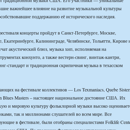
и традиционной музыки США. Его участники — уникальные
вшие важнейшее влияние на развитие музыкальной культуры
особствовавшие поддержанию её исторического наследия.
фестиваля концерты пройдут в Санкт-Петербурге, Москве,
 Екатеринбурге, Калининграде, Челябинске, Тольятти, Кирове 
учат акустический блюз, музыка хип, исполняемая на
рументах конхунто, а также вестерн-свинг, винтаж-кантри,
винг-стандарт и традиционная скрипичная музыка в техасском
ющих на фестивале коллективов — Los Texmaniacs, Quebe Sister
n Blues Masters – настоящее национальное достояние США. Их
кую и мировую культуру фольклорной музыки высоко оценивает
иками, так и миллионами слушателей во всем мире. Все
вующие в фестивале, были отобраны специалистами Folklife Cent