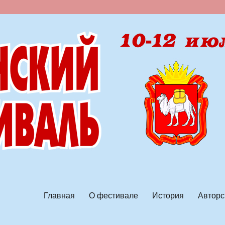
ской песни
Главная
О фестивале
История
Авторс