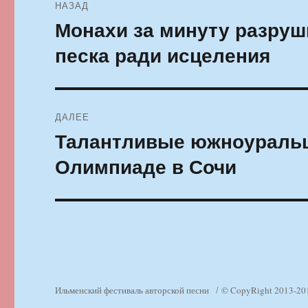
НАЗАД
по
Монахи за минуту разруш
Предыдущая
запись:
записям
песка ради исцеления
ДАЛЕЕ
Талантливые южноуральц
Следующая
запись:
Олимпиаде в Сочи
Ильменский фестиваль авторской песни
© CopyRight 2013-20