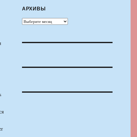
АРХИВЫ
Архивы
и
s
ся
er