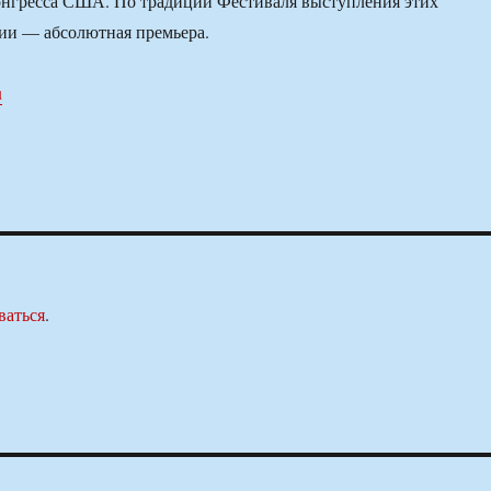
онгресса США. По традиции Фестиваля выступления этих
ии — абсолютная премьера.
u
ваться
.