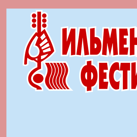
Ильменский фестиваль автор