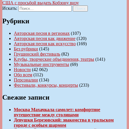
США с просьбой выдать Кобзону визу
Искать:
Поиск
Рубрики
Авторская песня в регионах
(107)
Авторская песня как движение
(120)
Авторская песня как искусство
(169)
Без рубрики
(145)
Грушинский фестиваль
(82)
Клубы, творческие объединения, театры
(141)
Музыкальные инструменты
(69)
Новости
(42 062)
Обо всем
(112)
Персоналии
(134)
Фестивали, конкурсы, концерты
(233)
Свежие записи
Москва Махачкала самолет: комфортное
путешествие между столицами
Девушки Березовский: знакомства в уральском
городе с особым шармом