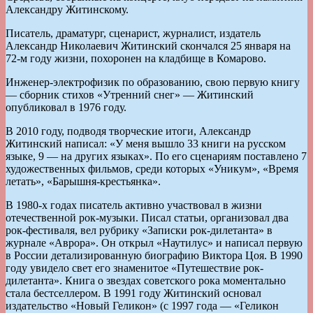
Александру Житинскому.
Писатель, драматург, сценарист, журналист, издатель
Александр Николаевич Житинский скончался 25 января на
72-м году жизни, похоронен на кладбище в Комарово.
Инженер-электрофизик по образованию, свою первую книгу
— сборник стихов «Утренний снег» — Житинский
опубликовал в 1976 году.
В 2010 году, подводя творческие итоги, Александр
Житинский написал: «У меня вышло 33 книги на русском
языке, 9 — на других языках». По его сценариям поставлено 7
художественных фильмов, среди которых «Уникум», «Время
летать», «Барышня-крестьянка».
В 1980-х годах писатель активно участвовал в жизни
отечественной рок-музыки. Писал статьи, организовал два
рок-фестиваля, вел рубрику «Записки рок-дилетанта» в
журнале «Аврора». Он открыл «Наутилус» и написал первую
в России детализированную биографию Виктора Цоя. В 1990
году увидело свет его знаменитое «Путешествие рок-
дилетанта». Книга о звездах советского рока моментально
стала бестселлером. В 1991 году Житинский основал
издательство «Новый Геликон» (с 1997 года — «Геликон