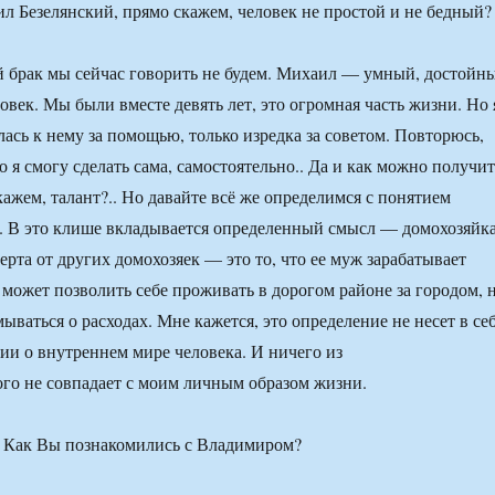
 Безелянский, прямо скажем, человек не простой и не бедный?
 брак мы сейчас говорить не будем. Михаил — умный, достойн
овек. Мы были вместе девять лет, это огромная часть жизни. Но 
лась к нему за помощью, только изредка за советом. Повторюсь,
о я смогу сделать сама, самостоятельно.. Да и как можно получит
кажем, талант?.. Но давайте всё же определимся с понятием
. В это клише вкладывается определенный смысл — домохозяйка
ерта от других домохозяек — это то, что ее муж зарабатывает
 может позволить себе проживать в дорогом районе за городом, 
мываться о расходах. Мне кажется, это определение не несет в се
и о внутреннем мире человека. И ничего из
го не совпадает с моим личным образом жизни.
. Как Вы познакомились с Владимиром?