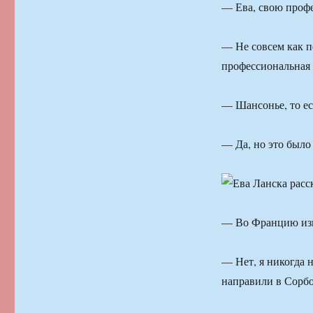
— Ева, свою проф
— Не совсем как пе
профессиональная 
— Шансонье, то ес
— Да, но это было 
— Во Францию изн
— Нет, я никогда 
направили в Сорбо