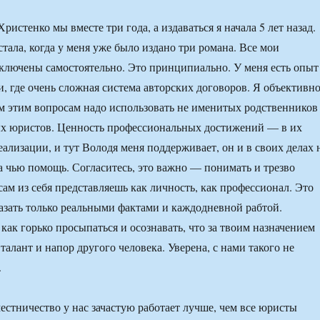
стенко мы вместе три года, а издаваться я начала 5 лет назад.
тала, когда у меня уже было издано три романа. Все мои
ключены самостоятельно. Это принципиально. У меня есть опыт
, где очень сложная система авторских договоров. Я объективн
ем этим вопросам надо использовать не именитых родственников
ых юристов. Ценность профессиональных достижений — в их
еализации, и тут Володя меня поддерживает, он и в своих делах 
а чью помощь. Согласитесь, это важно — понимать и трезво
сам из себя представляешь как личность, как профессионал. Это
азать только реальными фактами и каждодневной рабтой.
как горько просыпаться и осознавать, что за твоим назначением
талант и напор другого человека. Уверена, с нами такого не
.
местничество у нас зачастую работает лучше, чем все юристы