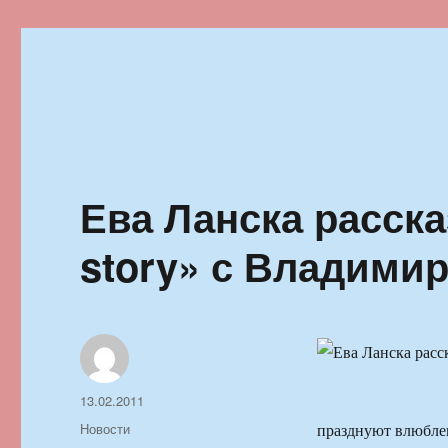
Ильменский фестиваль автор
Ева Ланска расска
story» с Владими
Автор
Опубликовано
13.02.2011
Рубрики
Новости
празднуют влюблен