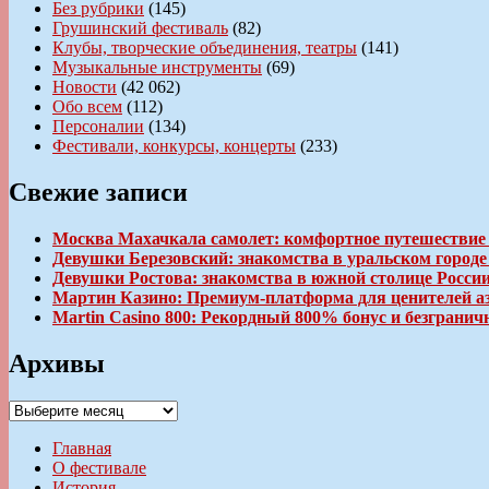
Без рубрики
(145)
Грушинский фестиваль
(82)
Клубы, творческие объединения, театры
(141)
Музыкальные инструменты
(69)
Новости
(42 062)
Обо всем
(112)
Персоналии
(134)
Фестивали, конкурсы, концерты
(233)
Свежие записи
Москва Махачкала самолет: комфортное путешествие
Девушки Березовский: знакомства в уральском город
Девушки Ростова: знакомства в южной столице Росси
Мартин Казино: Премиум-платформа для ценителей а
Martin Casino 800: Рекордный 800% бонус и безгран
Архивы
Архивы
Главная
О фестивале
История