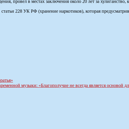
ения, провел в местах заключения около 20 лет за хулиганство, 
1 статьи 228 УК РФ (хранение наркотиков), которая предусматр
ратья»
временной музыки: «Благополучие не всегда является основой д