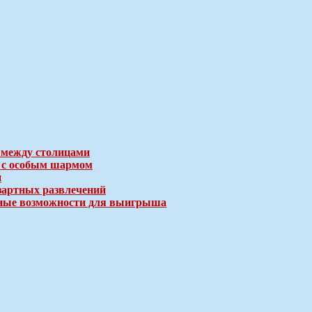
 между столицами
е с особым шармом
и
зартных развлечений
ичные возможности для выигрыша