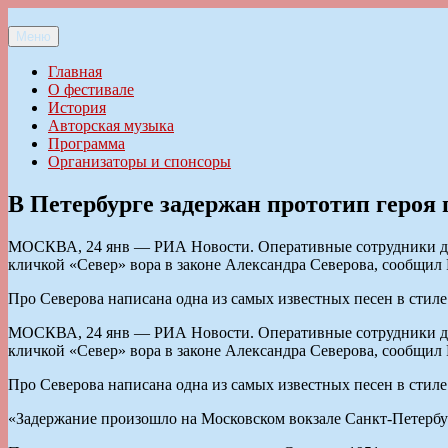
Перейти
к
Меню
Ильменский фестиваль авторской песни
содержимому
Главная
О фестивале
История
Авторская музыка
Программа
Организаторы и спонсоры
В Петербурге задержан прототип героя
МОСКВА, 24 янв — РИА Новости. Оперативные сотрудники деп
кличкой «Север» вора в законе Александра Северова, сообщил
Про Северова написана одна из самых известных песен в стил
МОСКВА, 24 янв — РИА Новости. Оперативные сотрудники деп
кличкой «Север» вора в законе Александра Северова, сообщил
Про Северова написана одна из самых известных песен в стил
«Задержание произошло на Московском вокзале Санкт-Петербу