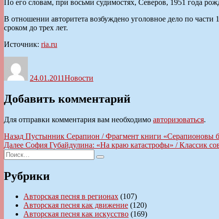
По его словам, при восьми судимостях, Северов, 1951 года рожд
В отношении авторитета возбуждено уголовное дело по части 
сроком до трех лет.
Источник:
ria.ru
Автор
Опубликовано
Рубрики
24.01.2011
Новости
Добавить комментарий
Для отправки комментария вам необходимо
авторизоваться
.
Навигация
Предыдущая
Назад
Пустынник Серапион / Фрагмент книги «Серапионовы б
запись:
Следующая
Далее
София Губайдулина: «На краю катастрофы» / Классик со
по
Искать:
запись:
Поиск
записям
Рубрики
Авторская песня в регионах
(107)
Авторская песня как движение
(120)
Авторская песня как искусство
(169)