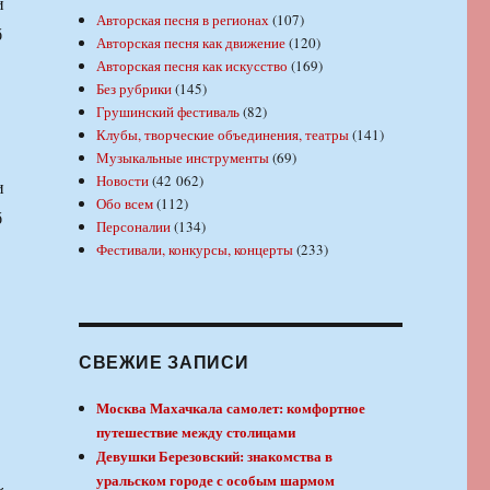
и
Авторская песня в регионах
(107)
б
Авторская песня как движение
(120)
Авторская песня как искусство
(169)
Без рубрики
(145)
Грушинский фестиваль
(82)
Клубы, творческие объединения, театры
(141)
Музыкальные инструменты
(69)
Новости
(42 062)
и
Обо всем
(112)
б
Персоналии
(134)
Фестивали, конкурсы, концерты
(233)
СВЕЖИЕ ЗАПИСИ
Москва Махачкала самолет: комфортное
путешествие между столицами
Девушки Березовский: знакомства в
уральском городе с особым шармом