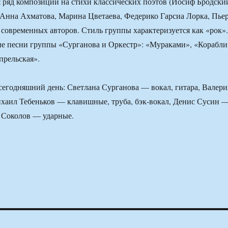
 ряд композиций на стихи классических поэтов (Иосиф Бродски
Анна Ахматова, Марина Цветаева, Федерико Гарсиа Лорка, Пье
 современных авторов. Стиль группы характеризуется как «рок».
е песни группы «Сурганова и Оркестр»: «Мураками», «Корабли
прельская».
сегодняшний день: Светлана Сурганова — вокал, гитара, Валер
хаил Тебеньков — клавишные, труба, бэк-вокал, Денис Сусин 
й Соколов — ударные.