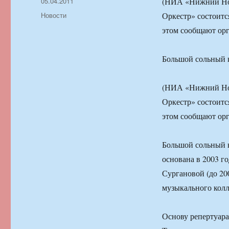
Автор
Опубликовано
05.04.2011
(НИА «Нижний Нов
Рубрики
Новости
Оркестр» состоитс
этом сообщают орг
Большой сольный 
(НИА «Нижний Нов
Оркестр» состоитс
этом сообщают орг
Большой сольный к
основана в 2003 г
Сургановой (до 20
музыкального колл
Основу репертуара