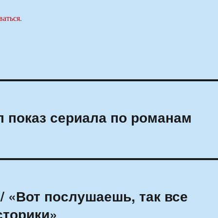
ваться
.
л показ сериала по романам
 / «Вот послушаешь, так все
сторики»