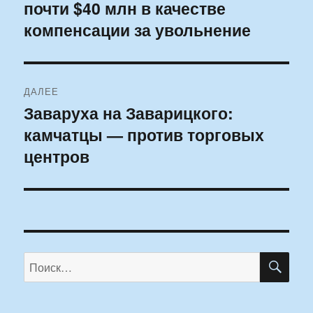
почти $40 млн в качестве
запись:
записям
компенсации за увольнение
ДАЛЕЕ
Заваруха на Заварицкого:
Следующая
камчатцы — против торговых
запись:
центров
ПО
Искать: