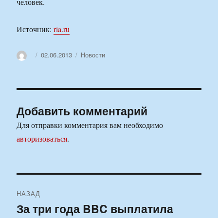
человек.
Источник:
ria.ru
Автор
Опубликовано
Рубрики
02.06.2013
Новости
Добавить комментарий
Для отправки комментария вам необходимо
авторизоваться
.
Навигация
НАЗАД
по
За три года BBC выплатила
Предыдущая