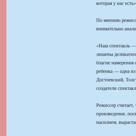
которая у нас есть»
По мнению режиссе
внимательно анали
«Наш спектакль — 
лишены деликатнос
благие намерения 
ребенка — одна из
Достоевский, Толс
создатели спектак
Режиссер считает,
произведение, пос
насилием, выраст