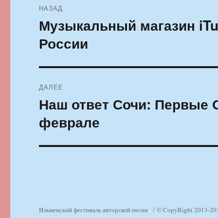
НАЗАД
по
Музыкальный магазин iT
Предыдущая
запись:
записям
России
ДАЛЕЕ
Наш ответ Сочи: Первые 
Следующая
запись:
феврале
Ильменский фестиваль авторской песни
© CopyRight 2013-20