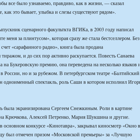
обы все было узнаваемо, правдиво, как в жизни, — сказал
, как это бывает, улыбка и слезы существуют рядом».
пускник сценарного факульткта ВГИКа, в 2003 году написал
е меня за плинтусом», которая сразу же стала бестселлером. Без
а счет «сарафанного радио», книга была продана
тиражом, и до сих пор активно раскупается. Повесть Санаева
 на Букеровскую премию, она переведена на несколько языков 
 в России, но и за рубежом. В петербургском театре «Балтийский
н одноименный спектакль, роль Саши в котором исполнил Игор
ть была экранизирована Сергеем Снежкиным. Роли в картине
на Крючкова, Алексей Петренко, Мария Шукшина и другие.
в основном конкурсе «Кинотавра», закрывал киносмотр «Окно 
оду был отмечен призом «Московской премьеры» за «Лучшую