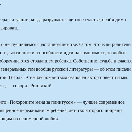
.
ра, ситуации, когда разрушается детское счастье, необходимо
зировать.
о неслучившемся счастливом детстве. О том, что если родители
ти, тактичности, способности идти на компромисс, то любые
оборачиваются страданием ребенка. Собственно, судьба и счасть
 генеральных тем вообще русской литературы — об этом писали
той, Гоголь. Этим беспокойством озабочен автор повести и мы,
ля», — говорит Розовский.
 что «Похороните меня за плинтусом» — лучшее современное
вященное переживаниям ребенка, детство которого попрано
ающим из непомерной любви.