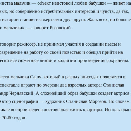
нства мальчик — объект неистовой любви бабушки — живет на
ных, но совершенно истребительных интересов и чувств, да так,
й истории становятся жертвами друг друга. Жаль всех, но больше
о мальчика», — говорит Розовский.
 говорит режиссер, не принимал участия в создании пьесы и
 разрешение на работу со своей повестью и обещал прийти на
ески все сюжетные линии и коллизии произведения сохранены.
вести мальчика Сашу, который в разных эпизодах появляется в
 спектакле играют по очереди два взрослых актера: Станислав
ндр Чернявский. А сложнейший образ бабушки создает актриса
 Автор сценографии — художник Станислав Морозов. По словам
ктакле воспроизведена достоверная жизнь квартиры. Использован
 70-80 годов.