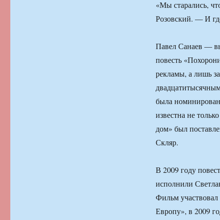
«Мы старались, чт
Розовский. — И где
Павел Санаев — вы
повесть «Похоронит
рекламы, а лишь з
двадцатитысячным 
была номинирована
известна не только
дом» был поставле
Скляр.
В 2009 году повес
исполнили Светла
Фильм участвовал 
Европу», в 2009 г