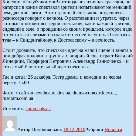
Конечно, «Голубчики мои!» отнюдь не античная трагедия, но
катарсис в конце спектакля зрители испытывают не меньший,
чем древние греки. Этот странный спектакль нездешнего
режиссера говорит о вечном. О расставании и утратах, через
которые проходят все герои спектакля, как и каждый зритель,
сидящий в зале, о прощании со своим прошлым, которое надо
отпустить со слезами на глазах и песней на устах. Отпустить
туда – к Свидригайлову, к Достоевскому – в вечность.
Стоит добавить, что спектакль идет на малой сцене и занята в
нем добрая половина труппы. Свидригайлова играет Виталий
Линецкий, Порфирия Петровича Александр Ганноченко – и
это самый блистательный дует спектакля.
Где и когда: 26 декабря, Театр драмы и комедии на левом
берегу, 15:00
Фото: с сайтов newtheatre.kiev.ua, drama-comedy.kiev.ua,
rusdram.com.ua
Источник:
comments.ua
Автор
Опубликовано
18.12.2010
Рубрики
Новости