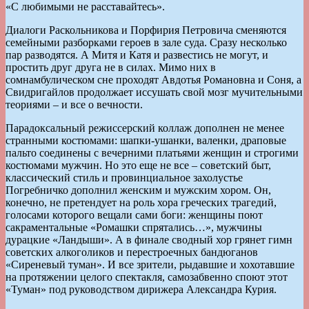
«С любимыми не расставайтесь».
Диалоги Раскольникова и Порфирия Петровича сменяются
семейными разборками героев в зале суда. Сразу несколько
пар разводятся. А Митя и Катя и развестись не могут, и
простить друг друга не в силах. Мимо них в
сомнамбулическом сне проходят Авдотья Романовна и Соня, а
Свидригайлов продолжает иссушать свой мозг мучительными
теориями – и все о вечности.
Парадоксальный режиссерский коллаж дополнен не менее
странными костюмами: шапки-ушанки, валенки, драповые
пальто соединены с вечерними платьями женщин и строгими
костюмами мужчин. Но это еще не все – советский быт,
классический стиль и провинциальное захолустье
Погребничко дополнил женским и мужским хором. Он,
конечно, не претендует на роль хора греческих трагедий,
голосами которого вещали сами боги: женщины поют
сакраментальные «Ромашки спрятались…», мужчины
дурацкие «Ландыши». А в финале сводный хор грянет гимн
советских алкоголиков и перестроечных бандюганов
«Сиреневый туман». И все зрители, рыдавшие и хохотавшие
на протяжении целого спектакля, самозабвенно споют этот
«Туман» под руководством дирижера Александра Курия.