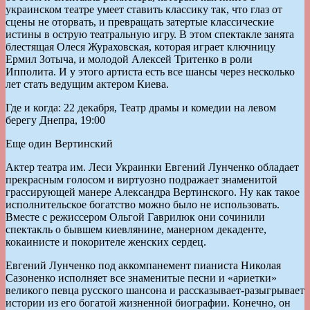
украинском театре умеет ставить классику так, что глаз от
сцены не оторвать, и превращать затертые классические
истины в острую театральную игру. В этом спектакле занята
блестящая Олеся Жураховская, которая играет ключницу
Ермил Зотыча, и молодой Алексей Тритенко в роли
Ипполита. И у этого артиста есть все шансы через несколько
лет стать ведущим актером Киева.
Где и когда: 22 декабря, Театр драмы и комедии на левом
берегу Днепра, 19:00
Еще один Вертинский
Актер театра им. Леси Украинки Евгений Лунченко обладает
прекрасным голосом и виртуозно подражает знаменитой
грассирующей манере Александра Вертинского. Ну как такое
исполнительское богатство можно было не использовать.
Вместе с режиссером Ольгой Гаврилюк они сочинили
спектакль о бывшем киевлянине, манерном декаденте,
кокаинисте и покорителе женских сердец.
Евгений Лунченко под аккомпанемент пианиста Николая
Сазоненко исполняет все знаменитые песни и «ариетки»
великого певца русского шансона и рассказывает-разыгрывает
истории из его богатой жизненной биографии. Конечно, он