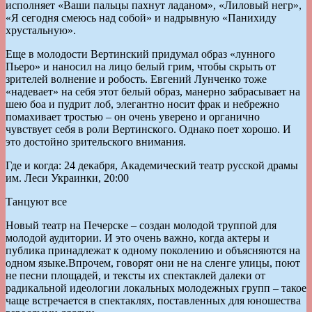
исполняет «Ваши пальцы пахнут ладаном», «Лиловый негр»,
«Я сегодня смеюсь над собой» и надрывную «Панихиду
хрустальную».
Еще в молодости Вертинский придумал образ «лунного
Пьеро» и наносил на лицо белый грим, чтобы скрыть от
зрителей волнение и робость. Евгений Лунченко тоже
«надевает» на себя этот белый образ, манерно забрасывает на
шею боа и пудрит лоб, элегантно носит фрак и небрежно
помахивает тростью – он очень уверено и органично
чувствует себя в роли Вертинского. Однако поет хорошо. И
это достойно зрительского внимания.
Где и когда: 24 декабря, Академический театр русской драмы
им. Леси Украинки, 20:00
Танцуют все
Новый театр на Печерске – создан молодой труппой для
молодой аудитории. И это очень важно, когда актеры и
публика принадлежат к одному поколению и объясняются на
одном языке.Впрочем, говорят они не на сленге улицы, поют
не песни площадей, и тексты их спектаклей далеки от
радикальной идеологии локальных молодежных групп – такое
чаще встречается в спектаклях, поставленных для юношества