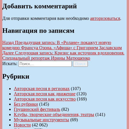
Добавить комментарий
Для отправки комментария вам необходимо
авторизоваться
.
Навигация по записям
Назад
Предыдущая запись:
В «Ролане» покажут новую
комедию Франсуа Озона. «Афиша» с Григорием Заславским
Далее
Следующая запись:
Кризис как источник вдохновения.
Специальный репортаж Ирины Матюшенко
Искать:
Поиск
Рубрики
Авторская песня в регионах
(107)
Авторская песня как движение
(120)
Авторская песня как искусство
(169)
Без рубрики
(145)
Грушинский фестиваль
(82)
Клубы, творческие объединения, театры
(141)
Музыкальные инструменты
(69)
Новости
(42 062)