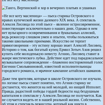
«Не все коту масленица» — пьеса старика Островского о
нравах купеческой жизни далекого ХІХ века. А спектакль
Алексея Лисовца по этой пьесе – явление остросовременное,
повествующее исключительно о наших днях. Однако в нем
нет вульгарного осовременивания и буквальных аллюзий,
ведь режиссер слишком умен и опытен, чтобы пользоваться
такими школьными приемами. Искусство не терпит
прямоговорения – эту истину хорошо знает Алексей Лисовец.
Историю о том, как богатый купец Ермил Зотыч Ахов решил
купить себе молоденькую невесту Агнию, Лисовец ставит в
жанре мистического лубка. Действие идет под парадоксальное
музыкальное сопровождение – блаженно восторженный голос
Евгении Смольяниновой, известной исполнительницы
городского романса, и мрачное камлание алтайских шаманов.
Даже тем зрителям, которые в школе Островского не изучали,
по логике пьесы станет понятно, что Агния старику не
достанется, что женится на ней молодой, но нищий Ипполит.
Правда, радостной победы гордой бедности над бездушным
капиталом в спектакле у Алексея Лисовца не получается. Как
не случается видеть ее в нашей реальной жизни. Собственно,
об этом и спектакль режиссера, который как никто в