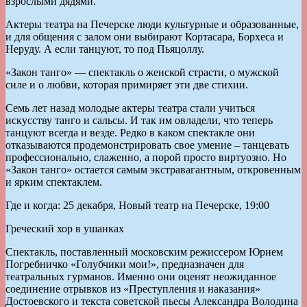
взрослыми дядями.
Актеры театра на Печерске люди культурные и образованные,
и для общения с залом они выбирают Кортасара, Борхеса и
Неруду. А если танцуют, то под Пьяцоллу.
«Закон танго» — спектакль о женской страсти, о мужской
силе и о любви, которая примиряет эти две стихии.
Семь лет назад молодые актеры театра стали учиться
искусству танго и сальсы. И так им овладели, что теперь
танцуют всегда и везде. Редко в каком спектакле они
отказываются продемонстрировать свое умение – танцевать
профессионально, слаженно, а порой просто виртуозно. Но
«Закон танго» остается самым экстравагантным, откровенным
и ярким спектаклем.
Где и когда: 25 декабря, Новый театр на Печерске, 19:00
Греческий хор в ушанках
Спектакль, поставленный московским режиссером Юрием
Погребничко «Голубчики мои!», предназначен для
театральных гурманов. Именно они оценят неожиданное
соединение отрывков из «Преступления и наказания»
Достоевского и текста советской пьесы Александра Володина