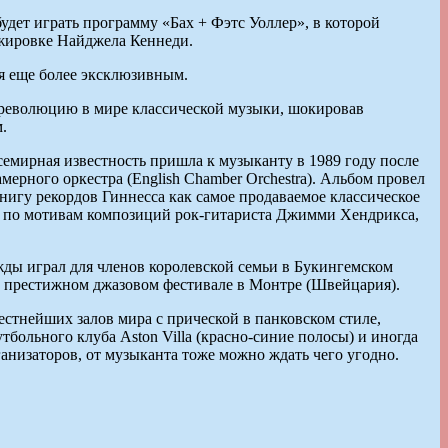
дет играть программу «Бах + Фэтс Уоллер», в которой
нжировке Найджела Кеннеди.
ся еще более эксклюзивным.
 революцию в мире классической музыки, шокировав
.
всемирная известность пришла к музыканту в 1989 году после
ерного оркестра (English Chamber Orchestra). Альбом провел
нигу рекордов Гиннесса как самое продаваемое классическое
ий по мотивам композиций рок-гитариста Джимми Хендрикса,
жды играл для членов королевской семьи в Букингемском
на престижном джазовом фестивале в Монтре (Швейцария).
естнейших залов мира с прической в панковском стиле,
больного клуба Aston Villa (красно-синие полосы) и иногда
ганизаторов, от музыканта тоже можно ждать чего угодно.