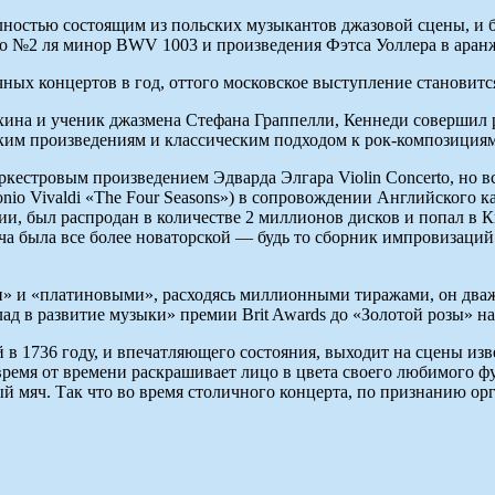
ностью состоящим из польских музыкантов джазовой сцены, и бу
оло №2 ля минор BWV 1003 и произведения Фэтса Уоллера в ара
чных концертов в год, оттого московское выступление становит
хина и ученик джазмена Стефана Граппелли, Кеннеди совершил
ким произведениям и классическим подходом к рок-композициям
оркестровым произведением Эдварда Элгара Violin Concerto, но 
io Vivaldi «The Four Seasons») в сопровождении Английского кам
и, был распродан в количестве 2 миллионов дисков и попал в К
ача была все более новаторской — будь то сборник импровизац
ми» и «платиновыми», расходясь миллионными тиражами, он два
ад в развитие музыки» премии Brit Awards до «Золотой розы» 
в 1736 году, и впечатляющего состояния, выходит на сцены изв
емя от времени раскрашивает лицо в цвета своего любимого фут
ый мяч. Так что во время столичного концерта, по признанию ор