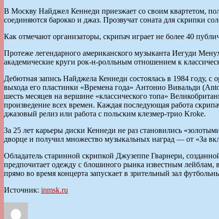
В Москву Найджел Кеннеди приезжает со своим квартетом, пол
соединяются барокко и джаз. Прозвучат соната для скрипки с
Как отмечают организаторы, скрипач играет не более 40 публи
Протеже легендарного американского музыканта Иегуди Мену
академические круги рок-н-ролльным отношением к классичес
Дебютная запись Найджела Кеннеди состоялась в 1984 году, с 
выхода его пластинки «Времена года» Антонио Вивальди (Anton
шесть месяцев на вершине «классического топа» Великобритани
произведение всех времен. Каждая последующая работа скрип
джазовый релиз или работа с польским клезмер-трио Kroke.
За 25 лет карьеры диски Кеннеди не раз становились «золоты
дворце и получил множество музыкальных наград — от «За вкл
Обладатель старинной скрипкой Джузеппе Гварнери, созданной 
предпочитает одежду с блошиного рынка известным лейблам, вр
прямо во время концерта запускает в зрительный зал футбольн
Источник:
inmsk.ru
Автор
Опубликовано
Рубрики