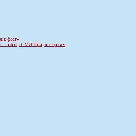
зик фест»
?» — обзор СМИ Приднестровья