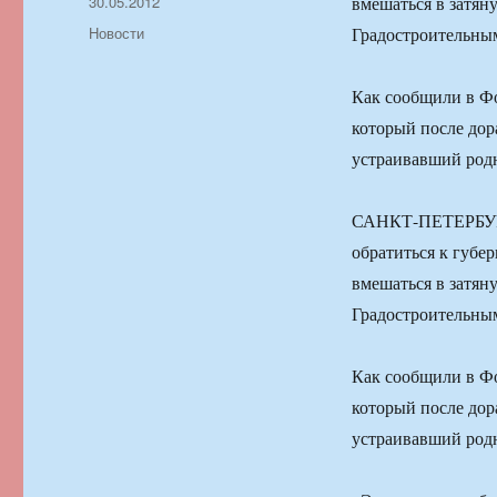
Автор
Опубликовано
30.05.2012
вмешаться в затян
Рубрики
Новости
Градостроительным
Как сообщили в Фо
который после дор
устраивавший род
САНКТ-ПЕТЕРБУРГ,
обратиться к губе
вмешаться в затян
Градостроительным
Как сообщили в Фо
который после дор
устраивавший род