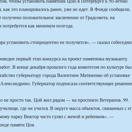
том, чтобы установить памятник Цою в Петербурге к 50-летию
, как это планировалось ранее, уже не идет. В Фонде сообщили,
ет получено положительное заключение от Градсовета, на
 потребуется как минимум полгода.
ра установить стопроцентно не получится», — сказал собеседни
роведен первый этап конкурса на проект памятника музыканту.
работ. В конце декабря прошлого года комитетом по культуре бы
тайство губернатору города Валентине Матвиенко об установке
 Александрино. Губернатор подписала соответствующее решение
о не просто так. Цой жил рядом — на проспекте Ветеранов, 99.
училище, где он учился. В округе масса объектов, связанных с е
мому парку Виктор часто гулял с женой и ребенком», —
онде памяти Цоя.