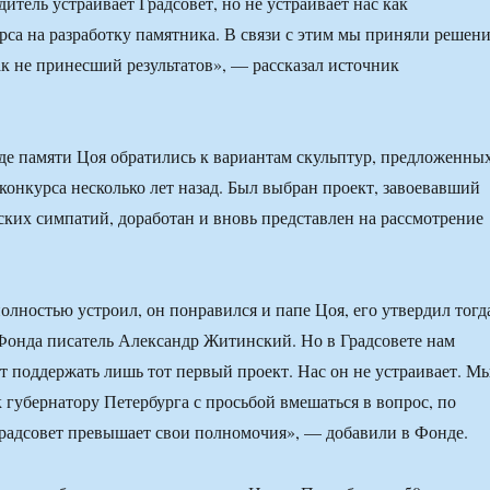
итель устраивает Градсовет, но не устраивает нас как
рса на разработку памятника. В связи с этим мы приняли решен
ак не принесший результатов», — рассказал источник
де памяти Цоя обратились к вариантам скульптур, предложенны
 конкурса несколько лет назад. Был выбран проект, завоевавший
ьских симпатий, доработан и вновь представлен на рассмотрение
полностью устроил, он понравился и папе Цоя, его утвердил тогд
Фонда писатель Александр Житинский. Но в Градсовете нам
ут поддержать лишь тот первый проект. Нас он не устраивает. М
к губернатору Петербурга с просьбой вмешаться в вопрос, по
радсовет превышает свои полномочия», — добавили в Фонде.