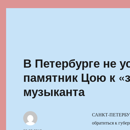
Ильменский фестиваль автор
В Петербурге не у
памятник Цою к «
музыканта
САНКТ-ПЕТЕРБУРГ,
обратиться к губе