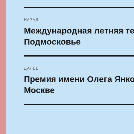
Навигация
НАЗАД
по
Международная летняя те
Предыдущая
запись:
записям
Подмосковье
ДАЛЕЕ
Премия имени Олега Янков
Следующая
запись:
Москве