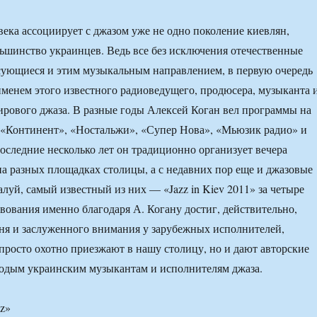
овека ассоциирует с джазом уже не одно поколение киевлян,
льшинство украинцев. Ведь все без исключения отечественные
сующиеся и этим музыкальным направлением, в первую очередь
именем этого известного радиоведущего, продюсера, музыканта 
ирового джаза. В разные годы Алексей Коган вел программы на
 «Континент», «Ностальжи», «Супер Нова», «Мьюзик радио» и
оследние несколько лет он традиционно организует вечера
а разных площадках столицы, а с недавних пор еще и джазовые
алуй, самый известный из них — «Jazz in Kiev 2011» за четыре
твования именно благодаря А. Когану достиг, действительно,
ня и заслуженного внимания у зарубежных исполнителей,
 просто охотно приезжают в нашу столицу, но и дают авторские
лодым украинским музыкантам и исполнителям джаза.
zz»