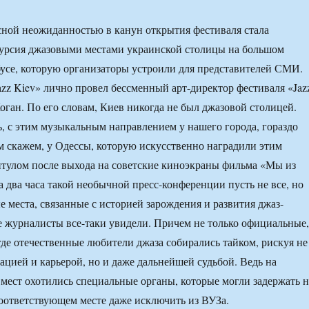
ной неожиданностью в канун открытия фестиваля стала
курсия джазовыми местами украинской столицы на большом
усе, которую организаторы устроили для представителей СМИ.
azz Kiev» лично провел бессменный арт-директор фестиваля «Jaz
Коган. По его словам, Киев никогда не был джазовой столицей.
сь, с этим музыкальным направлением у нашего города, гораздо
м скажем, у Одессы, которую искусственно наградили этим
тулом после выхода на советские киноэкраны фильма «Мы из
а два часа такой необычной пресс-конференции пусть не все, но
е места, связанные с историей зарождения и развития джаз-
е журналисты все-таки увидели. Причем не только официальные,
где отечественные любители джаза собирались тайком, рискуя не
тацией и карьерой, но и даже дальнейшей судьбой. Ведь на
х мест охотились специальные органы, которые могли задержать н
соответствующем месте даже исключить из ВУЗа.