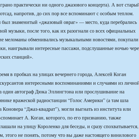
ыграно практически ни одного джазового концерта). А вот стары
отсад, напротив, до сих пор все вспоминают с особым теплом.
м был знаменитый «джазовый овраг» — место, куда перебрались
ой музыки, после того, как их разогнали со всех официальных
кие меломаны обменивались музыкальными новостями, покупали
ки, наигрывали интересные пассажи, подслушанные ночью чере
ских станций».
ремя в пробках на улицах вечернего города, Алексей Коган
кскурсантов интересными воспоминаниями и случаями из лично
за один автограф Дюка Эллингтона или прослушивание на
нике вражеской радиостанции “Голос Америки” (а там шла
 Коновера “Джаз-квадрат”), могли выгнать из института или
споминает А. Коган, которого, по его признанию, также
лашали на улицу Короленко для беседы, и сразу спохватывается,
, этого не понять, потому что вы даже настоящего винилового