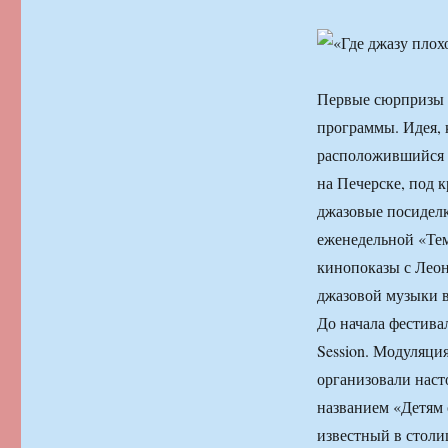
Первые сюрпризы н
программы. Идея, к
расположившийся в
на Печерске, под 
джазовые посиделк
еженедельной «Тем
кинопоказы с Лео
джазовой музыки в
До начала фестив
Session. Модуляци
организовали наст
названием «Детям 
известный в столи