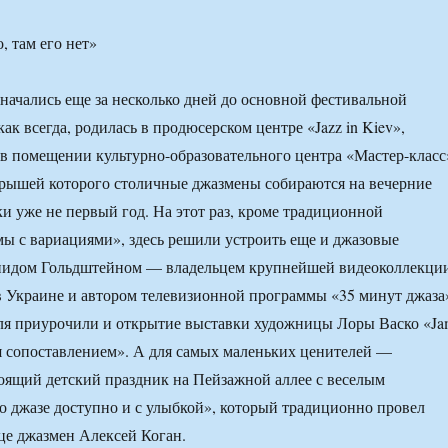
ачались еще за несколько дней до основной фестивальной
ак всегда, родилась в продюсерском центре «Jazz in Kiev»,
 помещении культурно-образовательного центра «Мастер-класс
крышей которого столичные джазмены собираются на вечерние
и уже не первый год. На этот раз, кроме традиционной
ы с вариациями», здесь решили устроить еще и джазовые
нидом Гольдштейном — владельцем крупнейшей видеоколлекци
 Украине и автором телевизионной программы «35 минут джаза
аля приурочили и открытие выставки художницы Лоры Васко «J
я сопоставлением». А для самых маленьких ценителей —
оящий детский праздник на Пейзажной аллее с веселым
о джазе доступно и с улыбкой», который традиционно провел
це джазмен Алексей Коган.