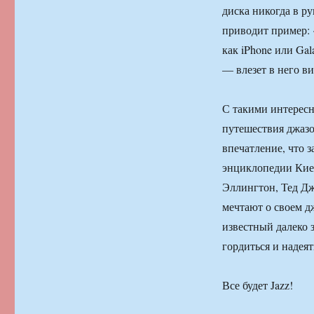
диска никогда в р
приводит пример: 
как iPhone или Ga
— влезет в него в
С такими интересн
путешествия джазо
впечатление, что 
энциклопедии Киев
Эллингтон, Тед Дж
мечтают о своем д
известный далеко 
гордиться и надея
Все будет Jazz!