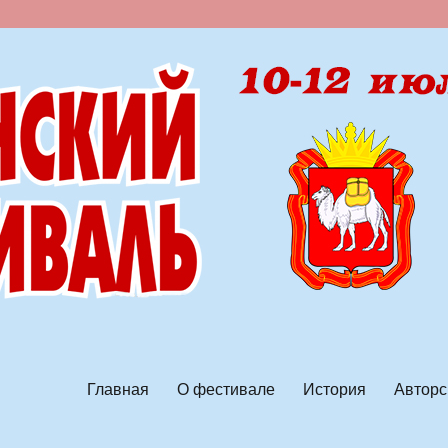
ской песни
Главная
О фестивале
История
Авторс