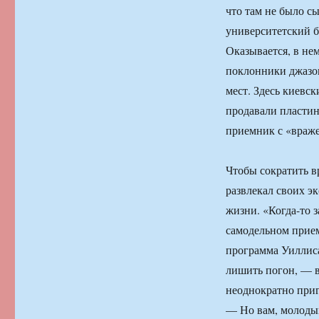
что там не было с
университетский б
Оказывается, в не
поклонники джазов
мест. Здесь киевс
продавали пластин
приемник с «враже
Чтобы сократить в
развлекал своих э
жизни. «Когда-то 
самодельном прием
программа Уиллиса
лишить погон, — в
неоднократно приг
— Но вам, молодым