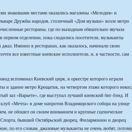
ими знаковыми местами оказались магазины «Мелодия» и
варе Дружбы народов, столичный «Дом музыки» возле метро
численные рестораны, где по выходным обязательно звучала
 в первом отделении, пока сходились посетители, музыканты
 джаз. Именно в ресторанах, как оказалось, начинали свою
почти все известные киевские исполнители, и, в частности, сам
овод вспоминал Киевский цирк, в оркестре которого играли
ы и здание метро Крещатик, на четвертом этаже которого неког
тый зал «Варьете», где выступал лучший киевский биг-бэнд. И
клуб «Мечта» в доме напротив Владимирского собора на улице
ем, не обошел он своим вниманием и крупные сценические
 Спорта, бывший Октябрьский дворец, Филармонию и дворец
ние, по его словам, джазовые музыканты не очень любят, потом