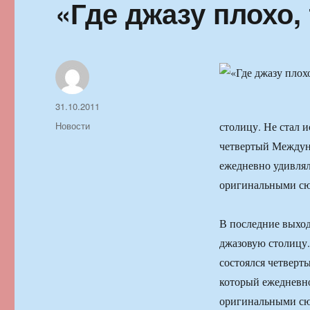
«Где джазу плохо, 
Автор
Опубликовано
31.10.2011
Рубрики
Новости
столицу. Не стал и
четвертый Междуна
ежедневно удивлял
оригинальными сюр
В последние выход
джазовую столицу.
состоялся четверт
который ежедневно
оригинальными сюр