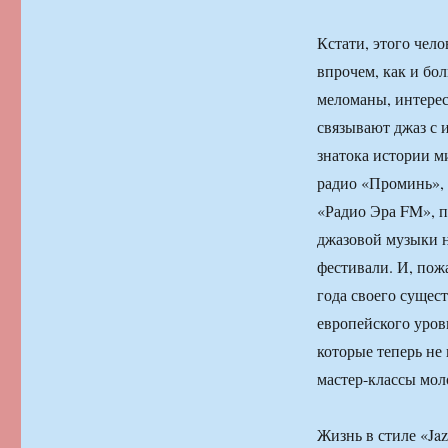
Кстати, этого чел
впрочем, как и бо
меломаны, интере
связывают джаз с 
знатока истории м
радио «Проминь»,
«Радио Эра FM», п
джазовой музыки н
фестивали. И, пож
года своего сущес
европейского уров
которые теперь не
мастер-классы мо
Жизнь в стиле «Ja