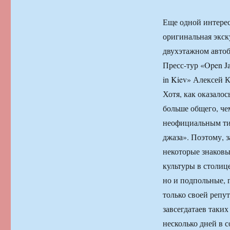
Еще одной интерес
оригинальная экс
двухэтажном автоб
Пресс-тур «Open J
in Kiev» Алексей 
Хотя, как оказало
больше общего, че
неофициальным ти
джаза». Поэтому, з
некоторые знаковы
культуры в столиц
но и подпольные, 
только своей репу
завсегдатаев таки
несколько дней в 