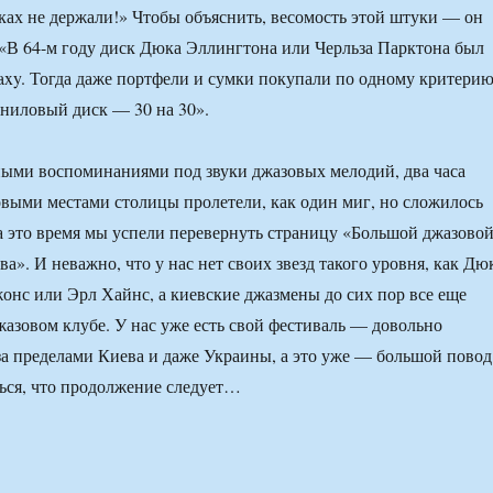
уках не держали!» Чтобы объяснить, весомость этой штуки — он
«В 64-м году диск Дюка Эллингтона или Черльза Парктона был
laxy. Тогда даже портфели и сумки покупали по одному критери
иниловый диск — 30 на 30».
ыми воспоминаниями под звуки джазовых мелодий, два часа
выми местами столицы пролетели, как один миг, но сложилось
за это время мы успели перевернуть страницу «Большой джазово
а». И неважно, что у нас нет своих звезд такого уровня, как Дю
онс или Эрл Хайнс, а киевские джазмены до сих пор все еще
жазовом клубе. У нас уже есть свой фестиваль — довольно
за пределами Киева и даже Украины, а это уже — большой повод
ться, что продолжение следует…