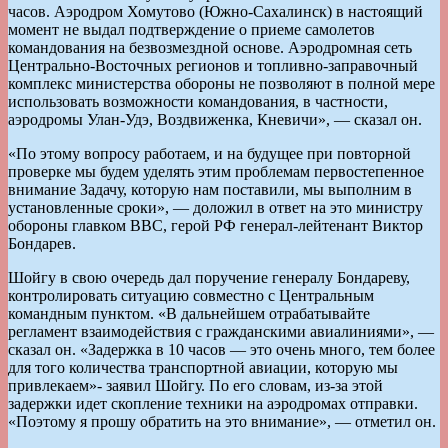
часов. Аэродром Хомутово (Южно-Сахалинск) в настоящий
момент не выдал подтверждение о приеме самолетов
командования на безвозмездной основе. Аэродромная сеть
Центрально-Восточных регионов и топливно-заправочный
комплекс министерства обороны не позволяют в полной мере
использовать возможности командования, в частности,
аэродромы Улан-Удэ, Воздвиженка, Кневичи», — сказал он.
«По этому вопросу работаем, и на будущее при повторной
проверке мы будем уделять этим проблемам первостепенное
внимание Задачу, которую нам поставили, мы выполним в
установленные сроки», — доложил в ответ на это министру
обороны главком ВВС, герой РФ генерал-лейтенант Виктор
Бондарев.
Шойгу в свою очередь дал поручение генералу Бондареву,
контролировать ситуацию совместно с Центральным
командным пунктом. «В дальнейшем отрабатывайте
регламент взаимодействия с гражданскими авиалиниями», —
сказал он. «Задержка в 10 часов — это очень много, тем более
для того количества транспортной авиации, которую мы
привлекаем»- заявил Шойгу. По его словам, из-за этой
задержки идет скопление техники на аэродромах отправки.
«Поэтому я прошу обратить на это внимание», — отметил он.