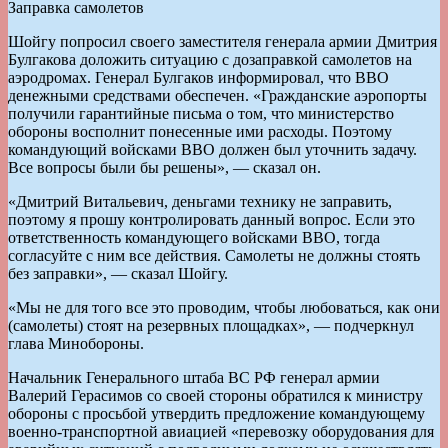
Заправка самолетов
Шойгу попросил своего заместителя генерала армии Дмитрия
Булгакова доложить ситуацию с дозаправкой самолетов на
аэродромах. Генерал Булгаков информировал, что ВВО
денежными средствами обеспечен. «Гражданские аэропорты
получили гарантийные письма о том, что министерство
обороны восполнит понесенные ими расходы. Поэтому
командующий войсками ВВО должен был уточнить задачу.
Все вопросы были бы решены», — сказал он.
«Дмитрий Витальевич, деньгами технику не заправить,
поэтому я прошу контролировать данный вопрос. Если это
ответственность командующего войсками ВВО, тогда
согласуйте с ним все действия. Самолеты не должны стоять
без заправки», — сказал Шойгу.
«Мы не для того все это проводим, чтобы любоваться, как они
(самолеты) стоят на резервных площадках», — подчеркнул
глава Минобороны.
Начальник Генерального штаба ВС РФ генерал армии
Валерий Герасимов со своей стороны обратился к министру
обороны с просьбой утвердить предложение командующему
военно-транспортной авиацией «перевозку оборудования для