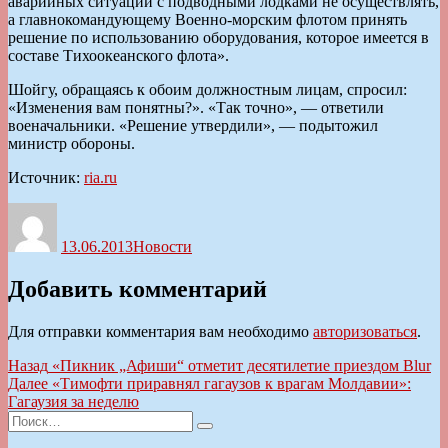
аварийных ситуаций с подводными лодками не осуществлять,
а главнокомандующему Военно-морским флотом принять
решение по использованию оборудования, которое имеется в
составе Тихоокеанского флота».
Шойгу, обращаясь к обоим должностным лицам, спросил:
«Изменения вам понятны?». «Так точно», — ответили
военачальники. «Решение утвердили», — подытожил
министр обороны.
Источник:
ria.ru
Автор
Опубликовано
Рубрики
13.06.2013
Новости
Добавить комментарий
Для отправки комментария вам необходимо
авторизоваться
.
Навигация
Предыдущая
Назад
«Пикник „Афиши“ отметит десятилетие приездом Blur
запись:
Следующая
Далее
«Тимофти приравнял гагаузов к врагам Молдавии»:
по
запись:
Гагаузия за неделю
записям
Искать:
Поиск