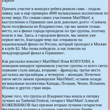
Принять участие в конкурсе ребята решили сами – подали
заявку, как и еще примерно 4000 музыкальных коллективов по
всему миру. По словам самих участников Mari!Mari!, к
выступлению в Германии они шли довольно долго: «Сначала
были полуфиналы во Владивостоке, где мы заняли только
место, но в финал города проходили по три группы, поэтому
вошли и мы. Здесь, в городском финале, мы заняли уже
первое место, благодаря чему нас отправили на
национальный финал по России, который проходил в Москве
в клубе Б2. Мы снова победили, и нас повезли на
международный финал в Германию».
Как рассказал вокалист Mari!Mari! Илья КОНУХИН, в
немецком концерте принимали участие группы со всего света:
первыми стали шведы, вторыми – французы, третье место
досталось австралийцам, а четвертое – японцам. Почетное
пятое место заняли приморские Mari!Mari!, оставив позади
музыкальные коллективы Канады, Польши, Чехии, Испании,
Италии и других стран мира.
Кроме того, что группа из Владивостока вошла в пятерку
лучших на Taubertal Festival, гитарист Mari!Mari! Алексей
КОЖЕВНИКОВ был признан вторым лучшим гитаристом
фестиваля и получил в подарок электрогитару Fender