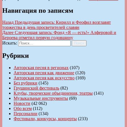
Навигация по записям
Назад
Предыдущая запись:
Кирилл и Феофил возглавят
торжества в день просветителей славян
Далее
Следующая запись:
Фонд «Я — есть!» Алферовой и
Бероева отметил первую годовщину
Искать:
Поиск
Рубрики
Авторская песня в регионах
(107)
Авторская песня как движение
(120)
Авторская песня как искусство
(169)
Без рубрики
(145)
Грушинский фестиваль
(82)
Клубы, творческие объединения, театры
(141)
Музыкальные инструменты
(69)
Новости
(42 062)
Обо всем
(112)
Персоналии
(134)
Фестивали, конкурсы, концерты
(233)