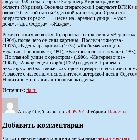
августа 1925 года в городе Бобринец, Кировоградской
области (Украина). Окончил операторский факультет ВГИКа и
около 10 лет работал на Одесской киностудии. Среди его
операторских работ — «Весна на Заречной улице», «Моя
дочь», «Два Федора», «Жажда».
Режиссерским дебютом Тодоровского стал фильм «Верность»
(1964), после чего он снял картины «Последняя жертва»
(1975), «В день праздника» (1978), «Любимая женщина
механика Гаврилова» (1981), «Военно-полевой роман» (1983),
«По главной улице с оркестром» (1986), «Интердевочка»
(1989), «Анкор, еще анкор!» (1992) и другие. Причем в
некоторых он был также соавтором сценария и композитором.
А вместе с известным исполнителем авторской песни Сергеем
Никитиным он записал три компакт-диска.
Источник:
ria.ru
Автор
Опубликовано
24.05.2013
Рубрики
Новости
Добавить комментарий
Для отправки комментария вам необходимо
авторизоваться
.