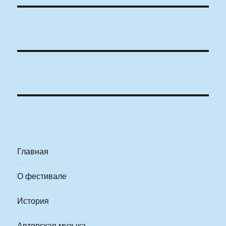
Главная
О фестивале
История
Авторская музыка