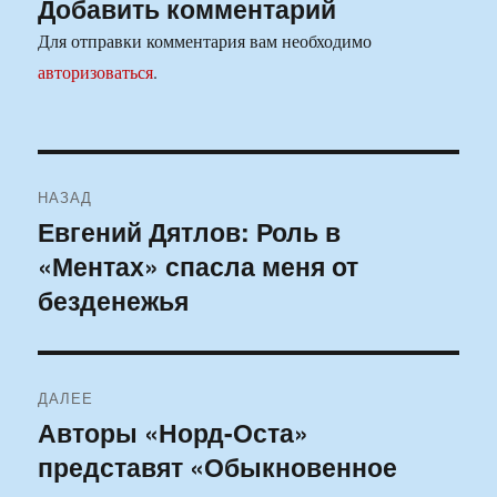
Добавить комментарий
Для отправки комментария вам необходимо
авторизоваться
.
Навигация
НАЗАД
по
Евгений Дятлов: Роль в
Предыдущая
«Ментах» спасла меня от
запись:
записям
безденежья
ДАЛЕЕ
Авторы «Норд-Оста»
Следующая
представят «Обыкновенное
запись: