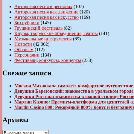
Авторская песня в регионах
(107)
Авторская песня как движение
(120)
Авторская песня как искусство
(169)
Без рубрики
(145)
Грушинский фестиваль
(82)
Клубы, творческие объединения, театры
(141)
Музыкальные инструменты
(69)
Новости
(42 062)
Обо всем
(112)
Персоналии
(134)
Фестивали, конкурсы, концерты
(233)
Свежие записи
Москва Махачкала самолет: комфортное путешествие
Девушки Березовский: знакомства в уральском город
Девушки Ростова: знакомства в южной столице Росси
Мартин Казино: Премиум-платформа для ценителей а
Martin Casino 800: Рекордный 800% бонус и безгран
Архивы
Архивы