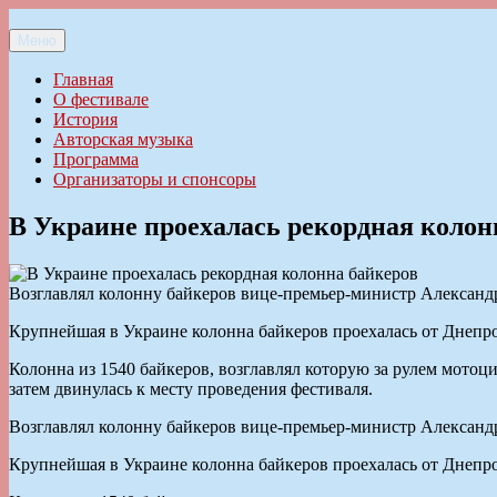
Перейти
к
Меню
Ильменский фестиваль авторской песни
содержимому
Главная
О фестивале
История
Авторская музыка
Программа
Организаторы и спонсоры
В Украине проехалась рекордная колон
Возглавлял колонну байкеров вице-премьер-министр Александ
Крупнейшая в Украине колонна байкеров проехалась от Днепро
Колонна из 1540 байкеров, возглавлял которую за рулем мото
затем двинулась к месту проведения фестиваля.
Возглавлял колонну байкеров вице-премьер-министр Александ
Крупнейшая в Украине колонна байкеров проехалась от Днепро