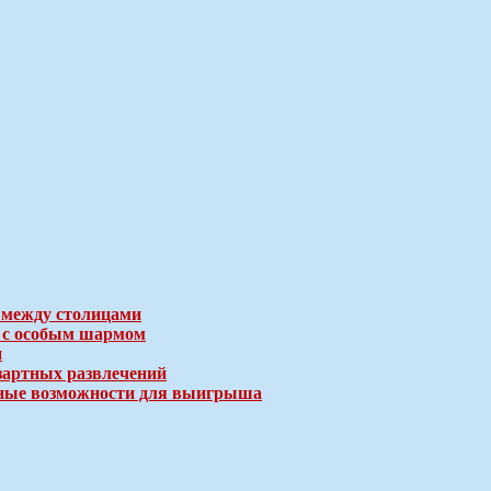
 между столицами
е с особым шармом
и
зартных развлечений
ичные возможности для выигрыша