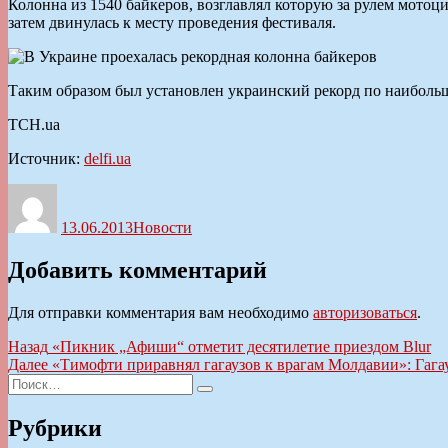
Колонна из 1540 байкеров, возглавлял которую за рулем мото
затем двинулась к месту проведения фестиваля.
Таким образом был установлен украинский рекорд по наибольш
ТСН.ua
Источник:
delfi.ua
Автор
Опубликовано
Рубрики
13.06.2013
Новости
Добавить комментарий
Для отправки комментария вам необходимо
авторизоваться
.
Навигация
Предыдущая
Назад
«Пикник „Афиши“ отметит десятилетие приездом Blur
запись:
Следующая
Далее
«Тимофти приравнял гагаузов к врагам Молдавии»: Гага
по
Искать:
запись:
Поиск
записям
Рубрики