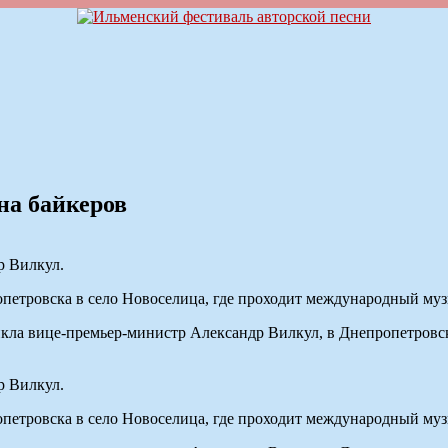
на байкеров
р Вилкул.
петровска в село Новоселица, где проходит международный музы
цикла вице-премьер-министр Александр Вилкул, в Днепропетровс
р Вилкул.
петровска в село Новоселица, где проходит международный музы