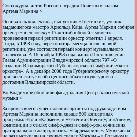
Союз журналистов России наградил Почетным знаком
Артема Маркина >
Основатель коллектива, выпускник «Гнесинки», ученик
выдающегося маэстро Арнольда Каца, Артем Маркин собирал
оркестр «по человеку».15-летний юбилей с момента
проведения первой репетиции оркестр отметил 1 апреля.
Тогда, в 1998 году, через полтора месяца после первой
репетиции, уже состоялся первый концерт музыкального
коллектива. А 16 ноября 1998 года вышло Постановление
Главы Администрации Владимирской области 797 «О
создании Владимирского Губернаторского симфонического
оркестра». А в декабре 2008 года Губернаторскому оркестру
присвоен статус особо ценного объекта культурного
достояния Владимирской области.
Во Владимире обновили фасад здания Центра классической
музыки >
За время своего существования артисты под руководством
Артема Маркина исполнили свыше 500 концертных
программ. Это и «Кармен», и «Евгений Онегин», и «Алеко»,
композиции в стилях симфо-джаз и симфо-рок, сочинения
ораториального жанра, мюзикл «Гардемарины». Музыканты
не раз выступали на лучших сценах Москвы – в Большом и