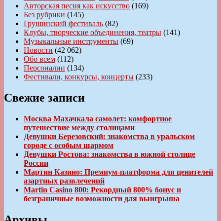
Авторская песня как искусство
(169)
Без рубрики
(145)
Грушинский фестиваль
(82)
Клубы, творческие объединения, театры
(141)
Музыкальные инструменты
(69)
Новости
(42 062)
Обо всем
(112)
Персоналии
(134)
Фестивали, конкурсы, концерты
(233)
Свежие записи
Москва Махачкала самолет: комфортное
путешествие между столицами
Девушки Березовский: знакомства в уральском
городе с особым шармом
Девушки Ростова: знакомства в южной столице
России
Мартин Казино: Премиум-платформа для ценителей
азартных развлечений
Martin Casino 800: Рекордный 800% бонус и
безграничные возможности для выигрыша
Архивы