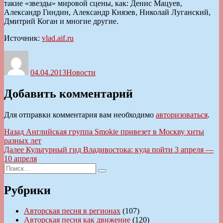
такие «звезды» мировой сцены, как: Денис Мацуев,
Александр Гиндин, Александр Князев, Николай Луганский,
Дмитрий Коган и многие другие.
Источник:
vlad.aif.ru
Автор
Опубликовано
Рубрики
04.04.2013
Новости
Добавить комментарий
Для отправки комментария вам необходимо
авторизоваться
.
Навигация
Предыдущая
Назад
Английская группа Smokie привезет в Москву хиты
запись:
разных лет
по
Следующая
Далее
Культурный гид Владивостока: куда пойти 3 апреля —
записям
запись:
10 апреля
Искать:
Поиск
Рубрики
Авторская песня в регионах
(107)
Авторская песня как движение
(120)