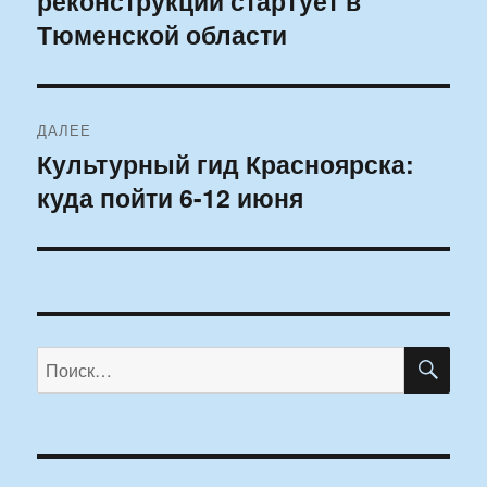
реконструкции стартует в
записям
Тюменской области
ДАЛЕЕ
Культурный гид Красноярска:
Следующая
куда пойти 6-12 июня
запись:
ПО
Искать: