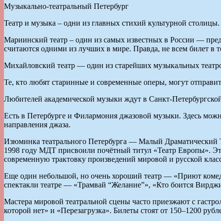
Музыкально-театральный Петербург
Театр и музыка – одни из главных стихий культурной столицы
Мариинский театр – один из самых известных в России — предс
считаются одними из лучших в мире. Правда, не всем билет в т
Михайловский театр — один из старейших музыкальных театров с
Те, кто любят старинные и современные оперы, могут отправить
Любителей академической музыки ждут в Санкт-Петербургско
Есть в Петербурге и Филармония джазовой музыки. Здесь можн
направления джаза.
Изюминка театрального Петербурга — Малый Драматический Те
1998 году МДТ присвоили почётный титул «Театр Европы». Эта
современную трактовку произведений мировой и русской класс
Еще один небольшой, но очень хороший театр — «Приют комеди
спектакли театре — «Трамвай “Желание”», «Кто боится Вирджи
Мастера мировой театральной сцены часто приезжают с гастро
которой нет» и «Перезагрузка». Билеты стоят от 150–1200 рубл