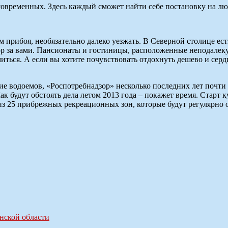
 современных. Здесь каждый сможет найти себе постановку на лю
 прибоя, необязательно далеко уезжать. В Северной столице ес
ор за вами. Пансионаты и гостиницы, расположенные неподалеку
читься. А если вы хотите почувствовать отдохнуть дешево и серд
ие водоемов, «Роспотребнадзор» несколько последних лет почти 
к будут обстоять дела летом 2013 года – покажет время. Старт 
из 25 прибрежных рекреационных зон, которые будут регулярно о
нской области