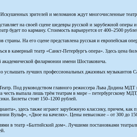
. Искушенных зрителей и меломанов ждут многочисленные театр
тавляет на своей сцене шедевры русской и зарубежной оперы и б
еатр будет по карману. Стоимость варьируется от 400–2500 рубле
траны. На его сцене представлена русская и европейская опера.
ся в камерный театр «Санкт-Петербургъ опера». Здесь цена биле
й академической филармонии имени Шостаковича.
о услышать лучших профессиональных джазовых музыкантов Санк
атр. Под руководством главного режиссера Льва Додина МДТ не
 честь выпала лишь трём театрам в мире – петербургскому МДТ
ики. Билеты стоят 150–1200 рублей.
анта», здесь также играют зарубежную классику, причем, как 
нии Вульф», «Двое на качелях». Цены невысокие – от 300 до 15
лями в театр «Балтийский дом». Лучшими постановками театрал
ей.