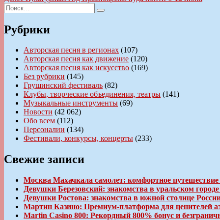
по
Искать:
запись:
Поиск
записям
Рубрики
Авторская песня в регионах
(107)
Авторская песня как движение
(120)
Авторская песня как искусство
(169)
Без рубрики
(145)
Грушинский фестиваль
(82)
Клубы, творческие объединения, театры
(141)
Музыкальные инструменты
(69)
Новости
(42 062)
Обо всем
(112)
Персоналии
(134)
Фестивали, конкурсы, концерты
(233)
Свежие записи
Москва Махачкала самолет: комфортное путешествие
Девушки Березовский: знакомства в уральском город
Девушки Ростова: знакомства в южной столице Росси
Мартин Казино: Премиум-платформа для ценителей а
Martin Casino 800: Рекордный 800% бонус и безгран