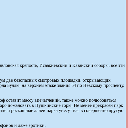
вловская крепость, Исаакиевский и Казанский соборы, все эти
нимум две безопасных смотровых площадки, открывающих
рла Буллы, на верхнем этаже здания 54 по Невскому проспекту.
оф оставит массу впечатлений, также можно полюбоваться
обро пожаловать в Пушкинские горы. Не менее прекрасен парк
тые и роскошные аллеи парка унесут вас в совершенно другую
офонов и даже эротики.