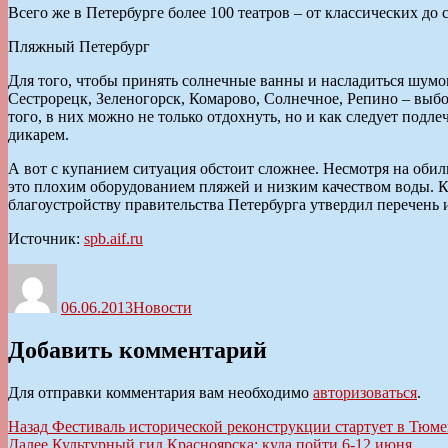
Всего же в Петербурге более 100 театров – от классических до
Пляжный Петербург
Для того, чтобы принять солнечные ванны и насладиться шумом
Сестрорецк, Зеленогорск, Комарово, Солнечное, Репино – выб
того, в них можно не только отдохнуть, но и как следует подле
дикарем.
А вот с купанием ситуация обстоит сложнее. Несмотря на обил
это плохим оборудованием пляжей и низким качеством воды. Ка
благоустройству правительства Петербурга утвердил перечень 
Источник:
spb.aif.ru
Автор
Опубликовано
Рубрики
06.06.2013
Новости
Добавить комментарий
Для отправки комментария вам необходимо
авторизоваться
.
Навигация
Предыдущая
Назад
Фестиваль исторической реконструкции стартует в Тюме
запись:
Следующая
Далее
Культурный гид Красноярска: куда пойти 6-12 июня