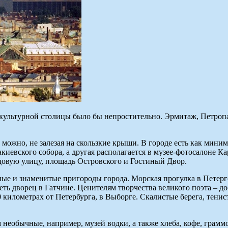
 культурной столицы было бы непростительно. Эрмитаж, Петропа
а можно, не залезая на скользкие крыши. В городе есть как ми
иевского собора, а другая располагается в музее-фотосалоне Ка
овую улицу, площадь Островского и Гостиный Двор.
ые и знаменитые пригороды города. Морская прогулка в Петерг
ть дворец в Гатчине. Ценителям творчества великого поэта – д
километрах от Петербурга, в Выборге. Скалистые берега, тенис
м необычные, например, музей водки, а также хлеба, кофе, грамм