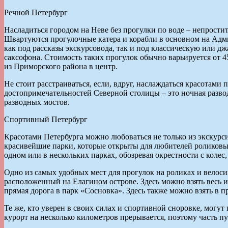
Речной Петербург
Насладиться городом на Неве без прогулки по воде – непрости
Швартуются прогулочные катера и корабли в основном на Адм
как под рассказы экскурсовода, так и под классическую или 
саксофона. Стоимость таких прогулок обычно варьируется от 45
из Приморского района в центр.
Не стоит расстраиваться, если, вдруг, наслаждаться красотами
достопримечательностей Северной столицы – это ночная развод
разводных мостов.
Спортивный Петербург
Красотами Петербурга можно любоваться не только из экскурси
красивейшие парки, которые открыты для любителей роликовых 
одном или в нескольких парках, обозревая окрестности с колес,
Одно из самых удобных мест для прогулок на роликах и велоси
расположенный на Елагином острове. Здесь можно взять весь ин
прямая дорога в парк «Сосновка». Здесь также можно взять в 
Те же, кто уверен в своих силах и спортивной сноровке, могу
курорт на несколько километров прерывается, поэтому часть п