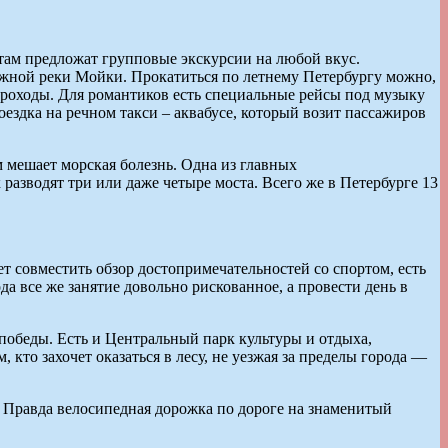
 там предложат групповые экскурсии на любой вкус.
жной реки Мойки. Прокатиться по летнему Петербургу можно,
ароходы. Для романтиков есть специальные рейсы под музыку
оездка на речном такси – аквабусе, который возит пассажиров
ам мешает морская болезнь. Одна из главных
разводят три или даже четыре моста. Всего же в Петербурге 13
т совместить обзор достопримечательностей со спортом, есть
а все же занятие довольно рискованное, а провести день в
 победы. Есть и Центральный парк культуры и отдыха,
 кто захочет оказаться в лесу, не уезжая за пределы города —
а. Правда велосипедная дорожка по дороге на знаменитый