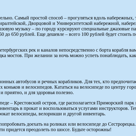
тельно. Самый простой способ – прогуляться вдоль набережных,
иралтейской, Дворцовой и Университетской набережной, набере
джазовую музыку – по городу курсируют специальные джазовые п
0 до 650 рублей. Еще дешевле – всего 100 рублей будет стоить п
 петербургских рек и каналов непосредственно с борта корабля в
ка мостов. При желании за ночь можно успеть понаблюдать, как 
онных автобусов и речных корабликов. Для тех, кто предпочитае
коньков и велосипедов. Кататься на велосипеде по центру город
 и приятно, и для здоровья полезно.
педе – Крестовский остров, где располагается Приморский парк
вентарь в прокат и воспользоваться услугами инструкторов. Тем,
прокат велосипеды, велорикши и другой инвентарь.
т попробовать доехать на роликах или велосипеде до Сестрорецк
ути придется преодолеть по шоссе. Будьте осторожны!