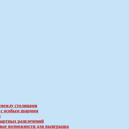
 между столицами
е с особым шармом
и
зартных развлечений
ичные возможности для выигрыша