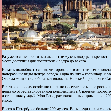
Разумеется, не посетить знаменитые музеи, дворцы и крепости
места доступны для посетителей с утра до вечера.
Кстати, полюбоваться видами города с высоты птичьего полет
панорамные виды центра города. Одна из них – колоннада Исаак
Отсюда можно полюбоваться видом на Невский проспект и Сад
В летнюю погоду особенно приятно посетить не менее роскошн
недавно отреставрированной резиденцией в Стрельне, посмотре
и старинная усадьба Мон Репо, расположенный примерно в 200 
эпоху.
Всего в Петербурге больше 200 музеев. Есть среди них и совсе