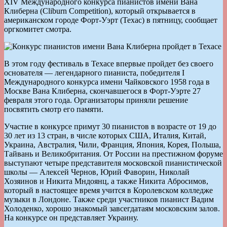
XIV Международного конкурса пианистов имени Вана
Клиберна (Cliburn Competition), который открывается в
американском городе Форт-Уэрт (Техас) в пятницу, сообщает
оргкомитет смотра.
В этом году фестиваль в Техасе впервые пройдет без своего
основателя — легендарного пианиста, победителя I
Международного конкурса имени Чайковского 1958 года в
Москве Вана Клиберна, скончавшегося в Форт-Уэрте 27
февраля этого года. Организаторы приняли решение
посвятить смотр его памяти.
Участие в конкурсе примут 30 пианистов в возрасте от 19 до
30 лет из 13 стран, в числе которых США, Италия, Китай,
Украина, Австралия, Чили, Франция, Япония, Корея, Польша,
Тайвань и Великобритания. От России на престижном форуме
выступают четыре представителя московской пианистической
школы — Алексей Чернов, Юрий Фаворин, Николай
Хозяинов и Никита Мндоянц, а также Никита Абросимов,
который в настоящее время учится в Королевском колледже
музыки в Лондоне. Также среди участников пианист Вадим
Холоденко, хорошо знакомый завсегдатаям московским залов.
На конкурсе он представляет Украину.