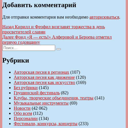
Добавить комментарий
Для отправки комментария вам необходимо
авторизоваться
.
Навигация
Предыдущая
Назад
Кирилл и Феофил возглавят торжества в день
запись:
просветителей славян
по
Следующая
Далее
Фонд «Я — есть!» Алферовой и Бероева отметил
записям
запись:
первую годовщину
Искать:
Поиск
Рубрики
Авторская песня в регионах
(107)
Авторская песня как движение
(120)
Авторская песня как искусство
(169)
Без рубрики
(145)
Грушинский фестиваль
(82)
Клубы, творческие объединения, театры
(141)
Музыкальные инструменты
(69)
Новости
(42 062)
Обо всем
(112)
Персоналии
(134)
Фестивали, конкурсы, концерты
(233)