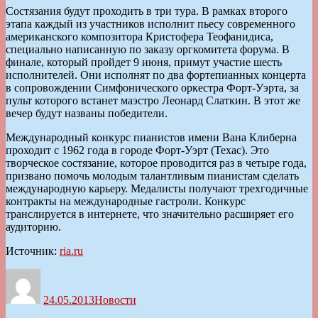
Состязания будут проходить в три тура. В рамках второго
этапа каждый из участников исполнит пьесу современного
американского композитора Кристофера Теофанидиса,
специально написанную по заказу оргкомитета форума. В
финале, который пройдет 9 июня, примут участие шесть
исполнителей. Они исполнят по два фортепианных концерта
в сопровождении Симфонического оркестра Форт-Уэрта, за
пульт которого встанет маэстро Леонард Слаткин. В этот же
вечер будут названы победители.
Международный конкурс пианистов имени Вана Клиберна
проходит с 1962 года в городе Форт-Уэрт (Техас). Это
творческое состязание, которое проводится раз в четыре года,
призвано помочь молодым талантливым пианистам сделать
международную карьеру. Медалисты получают трехгодичные
контракты на международные гастроли. Конкурс
транслируется в интернете, что значительно расширяет его
аудиторию.
Источник:
ria.ru
Автор
Опубликовано
Рубрики
24.05.2013
Новости