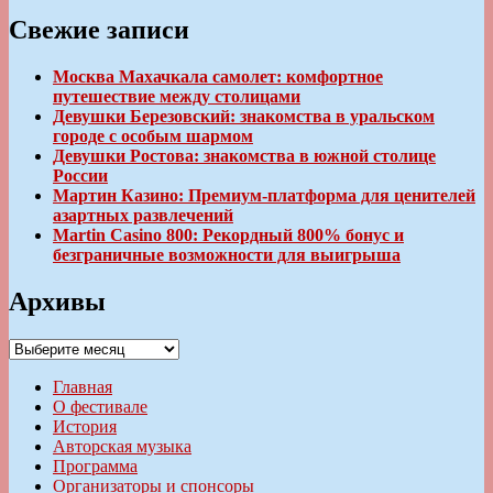
Свежие записи
Москва Махачкала самолет: комфортное
путешествие между столицами
Девушки Березовский: знакомства в уральском
городе с особым шармом
Девушки Ростова: знакомства в южной столице
России
Мартин Казино: Премиум-платформа для ценителей
азартных развлечений
Martin Casino 800: Рекордный 800% бонус и
безграничные возможности для выигрыша
Архивы
Архивы
Главная
О фестивале
История
Авторская музыка
Программа
Организаторы и спонсоры