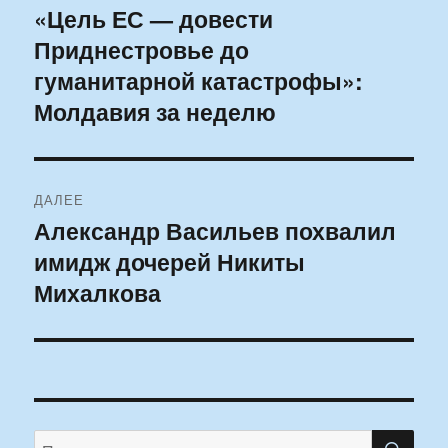
по
«Цель ЕС — довести
Предыдущая
Приднестровье до
запись:
записям
гуманитарной катастрофы»:
Молдавия за неделю
ДАЛЕЕ
Александр Васильев похвалил
Следующая
имидж дочерей Никиты
запись:
Михалкова
ПО
Искать: