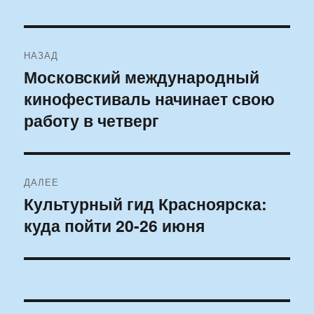
Навигация
НАЗАД
по
Московский международный
Предыдущая
кинофестиваль начинает свою
запись:
записям
работу в четверг
ДАЛЕЕ
Культурный гид Красноярска:
Следующая
куда пойти 20-26 июня
запись: