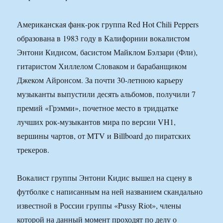
Американская фанк-рок группа Red Hot Chili Peppers
образована в 1983 году в Калифорнии вокалистом
Энтони Кидисом, басистом Майклом Бэлзари (Фли),
гитаристом Хиллелом Словаком и барабанщиком
Джеком Айронсом. За почти 30-летнюю карьеру
музыканты выпустили десять альбомов, получили 7
премий «Грэмми», почетное место в тридцатке
лучших рок-музыкантов мира по версии VH1,
вершины чартов, от MTV и Billboard до пиратских
трекеров.
Вокалист группы Энтони Кидис вышел на сцену в
футболке с написанным на ней названием скандально
известной в России группы «Pussy Riot», члены
которой на данный момент проходят по делу о