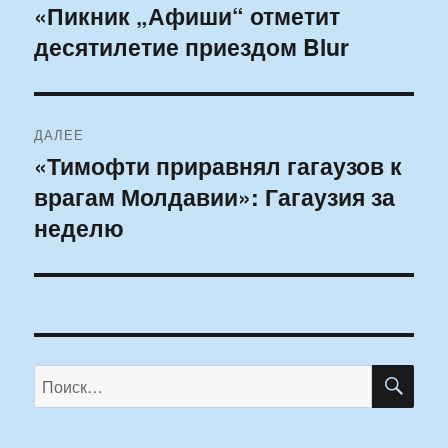
по
«Пикник „Афиши“ отметит
Предыдущая
десятилетие приездом Blur
запись:
записям
ДАЛЕЕ
«Тимофти приравнял гагаузов к
Следующая
врагам Молдавии»: Гагаузия за
запись:
неделю
ПО
Искать: