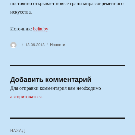
постоянно открывает новые грани мира современного
искусства.
Источник:
belta.by
Автор
Опубликовано
Рубрики
13.06.2013
Новости
Добавить комментарий
Для отправки комментария вам необходимо
авторизоваться
.
Навигация
НАЗАД