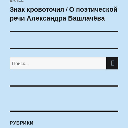
ДАЛЕЕ
Знак кровоточия / О поэтической
Следующая
речи Александра Башлачёва
запись:
ПО
Искать:
РУБРИКИ